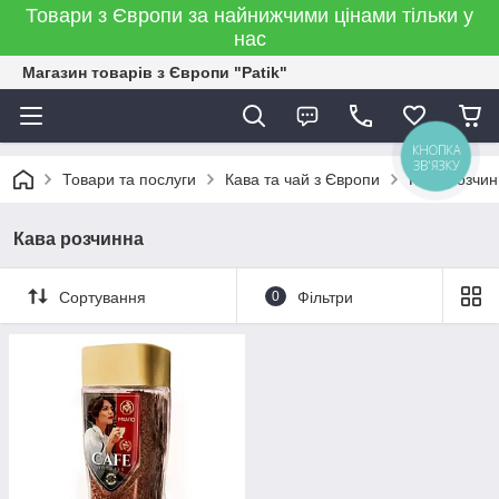
Товари з Європи за найнижчими цінами тільки у
нас
Магазин товарів з Європи "Patik"
КНОПКА
ЗВ'ЯЗКУ
Товари та послуги
Кава та чай з Європи
Кава розчи
Кава розчинна
Сортування
0
Фільтри