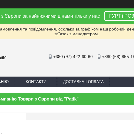
 з Європи за найнижчими цінами тільки у нас
ГУРТ і РО
мовлення та повідомлення, оскільки за графіком наш робочий день 
зв"язок з менеджером.
+380 (97) 422-60-60
+380 (68) 855-1
tik"
АНІЮ
КОНТАКТИ
ДОСТАВКА І ОПЛАТА
омпанію Товари з Європи від "Patik"