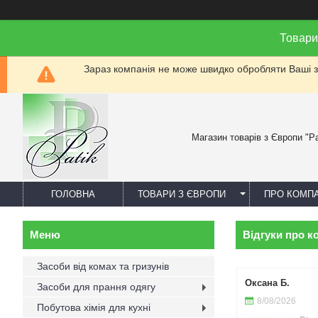
Товари
Зараз компанія не може швидко обробляти Ваші за
Магазин товарів з Європи "Pa
ГОЛОВНА
ТОВАРИ З ЄВРОПИ
ПРО КОМП
Відгуки про к
Засоби від комах та гризунів
Оксана Б.
Засоби для прання одягу
8/08/2026
Побутова хімія для кухні