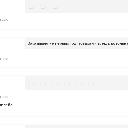
мінно
Заказываю не первый год, товарами всегда довольна
мінно
мінно
тплейсі