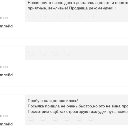
Новая почта очень долго доставляла,но это и поня
приятные, вежливые! Продавца рекомендую!!!
мінно
тплейсі
мінно
тплейсі
Пробу сняли,понравилось!
Посылка пришла не очень быстро,но это не вина пр
Посмотрим ещё,как отреагируют жилудки,чуть позж
мінно
тплейсі