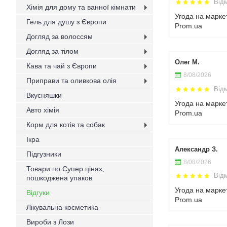
Від
Хімія для дому та ванної кімнати
Угода на марке
Гель для душу з Європи
Prom.ua
Догляд за волоссям
Догляд за тілом
Олег М.
Кава та чай з Європи
8/08/2026
Приправи та оливкова олія
Від
Вкусняшки
Угода на марке
Авто хімія
Prom.ua
Корм для котів та собак
Ікра
Александр З.
Підгузники
8/08/2026
Товари по Супер цінах,
Від
пошкоджена упаков
Угода на марке
Відгуки
Prom.ua
Лікувальна косметика
Вироби з Лози