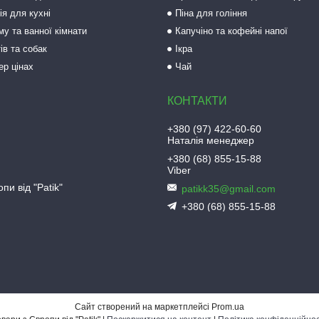
ія для кухні
Піна для гоління
му та ванної кімнати
Капучіно та кофейні напої
ів та собак
Ікра
ер цінах
Чай
+380 (97) 422-60-60
Наталія менеджер
+380 (68) 855-15-88
Viber
пи від "Patik"
patikk35@gmail.com
+380 (68) 855-15-88
Сайт створений на маркетплейсі
Prom.ua