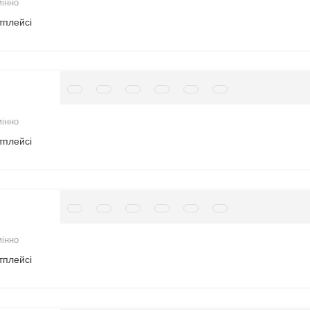
мінно
тплейсі
мінно
тплейсі
мінно
тплейсі