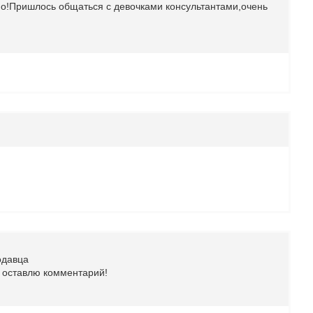
тно!Пришлось общаться с девочками консультантами,очень
одавца
е оставлю комментарий!