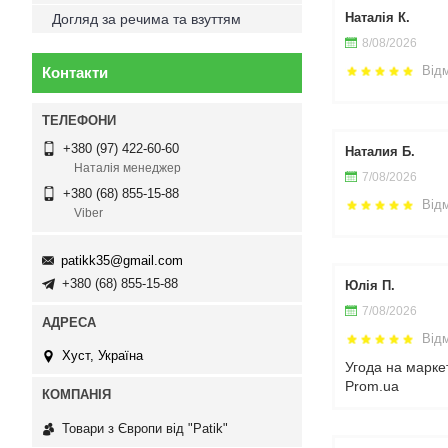
Наталія К.
Догляд за речима та взуттям
8/08/2026
Від
Контакти
+380 (97) 422-60-60
Наталия Б.
Наталія менеджер
7/08/2026
+380 (68) 855-15-88
Від
Viber
patikk35@gmail.com
+380 (68) 855-15-88
Юлія П.
7/08/2026
Від
Хуст, Україна
Угода на марке
Prom.ua
Товари з Європи від "Patik"