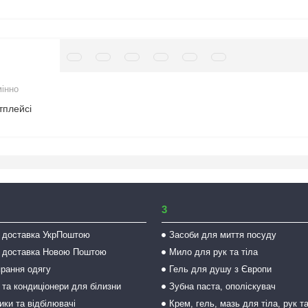
мінно
тплейсі
3
 доставка УкрПоштою
Засоби для миття посуду
 доставка Новою Поштою
Мило для рук та тіла
прання одягу
Гель для душу з Європи
 та кондиціонери для білизни
Зубна паста, ополіскувач
ки та відбілювачі
Крем, гель, мазь для тіла, рук т