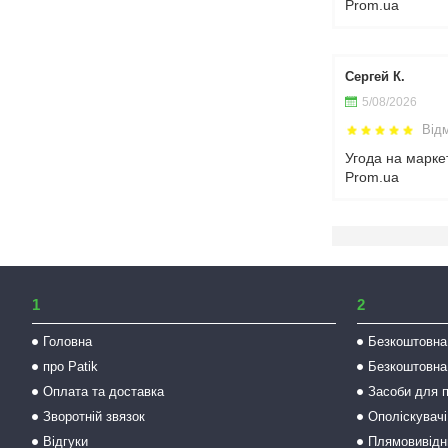
Prom.ua
Сергей К.
5/08/2026
Від
Угода на марке
Prom.ua
1
2
Головна
Безкоштовна
про Patik
Безкоштовна
Оплата та доставка
Засоби для 
Зворотній звязок
Ополіскувачі
Відгуки
Плямовивідни