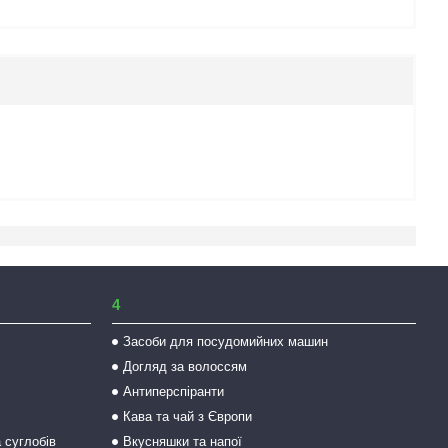
4
Засоби для посудомийних машин
Догляд за волоссям
Антиперспіранти
Кава та чай з Європи
а суглобів
Вкусняшки та напої