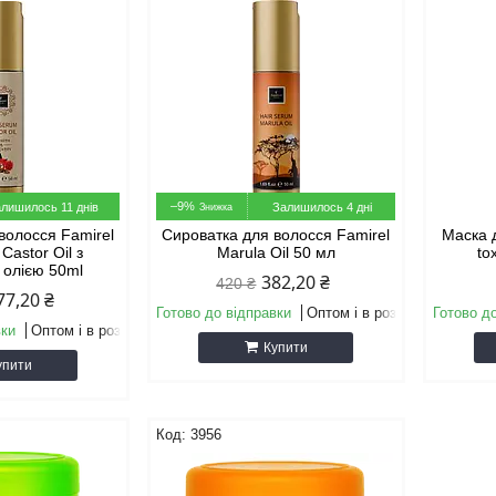
–9%
лишилось 11 днів
Залишилось 4 дні
волосся Famirel
Сироватка для волосся Famirel
Маска д
Castor Oil з
Marula Oil 50 мл
to
 олією 50ml
382,20 ₴
420 ₴
77,20 ₴
Готово до відправки
Оптом і в роздріб
Готово д
вки
Оптом і в роздріб
Купити
упити
3956