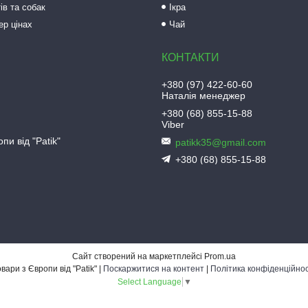
ів та собак
Ікра
ер цінах
Чай
+380 (97) 422-60-60
Наталія менеджер
+380 (68) 855-15-88
Viber
пи від "Patik"
patikk35@gmail.com
+380 (68) 855-15-88
Сайт створений на маркетплейсі
Prom.ua
Товари з Європи від "Patik" |
Поскаржитися на контент
|
Політика конфіденційнос
Select Language
▼