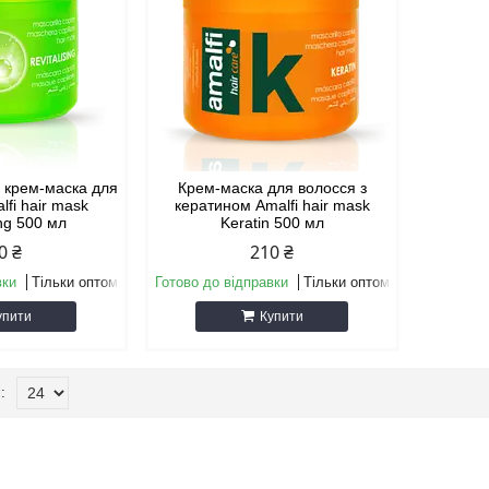
 крем-маска для
Крем-маска для волосся з
lfi hair mask
кератином Amalfi hair mask
ing 500 мл
Keratin 500 мл
0 ₴
210 ₴
вки
Тільки оптом
Готово до відправки
Тільки оптом
упити
Купити