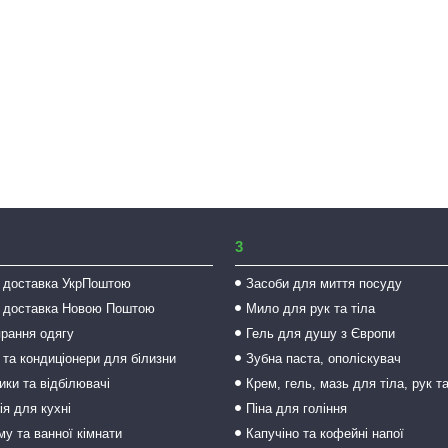
3
 доставка УкрПоштою
Засоби для миття посуду
 доставка Новою Поштою
Мило для рук та тіла
прання одягу
Гель для душу з Європи
 та кондиціонери для білизни
Зубна паста, ополіскувач
ки та відбілювачі
Крем, гель, мазь для тіла, рук т
ія для кухні
Піна для гоління
му та ванної кімнати
Капучіно та кофейні напої