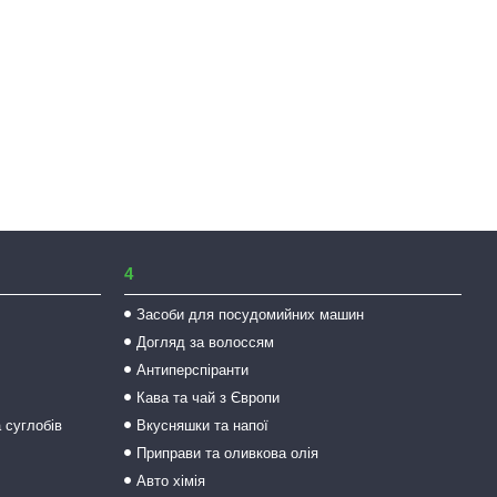
4
Засоби для посудомийних машин
Догляд за волоссям
Антиперспіранти
Кава та чай з Європи
а суглобів
Вкусняшки та напої
Приправи та оливкова олія
Авто хімія