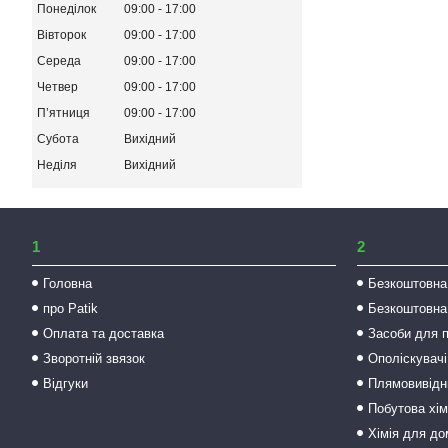
Понеділок
09:00
17:00
Вівторок
09:00
17:00
Середа
09:00
17:00
Четвер
09:00
17:00
Пʼятниця
09:00
17:00
Субота
Вихідний
Неділя
Вихідний
1
2
Головна
Безкоштовна
про Patik
Безкоштовна
Оплата та доставка
Засоби для 
Зворотній звязок
Ополіскувачі
Відгуки
Плямовивідни
Побутова хім
Хімія для до