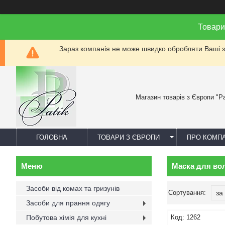
Товари
Зараз компанія не може швидко обробляти Ваші за
Магазин товарів з Європи "Pa
ГОЛОВНА
ТОВАРИ З ЄВРОПИ
ПРО КОМП
Маска для во
Засоби від комах та гризунів
Засоби для прання одягу
Побутова хімія для кухні
1262