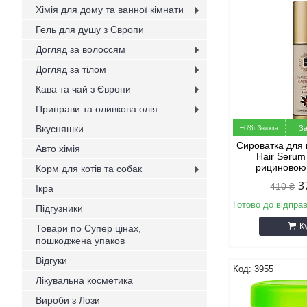
Хімія для дому та ванної кімнати
Гель для душу з Європи
Догляд за волоссям
Догляд за тілом
Кава та чай з Європи
Приправи та оливкова олія
Вкусняшки
–8%
За
Сироватка для 
Авто хімія
Hair Serum 
рициновою
Корм для котів та собак
3
410 ₴
Ікра
Готово до відпра
Підгузники
К
Товари по Супер цінах,
пошкоджена упаков
Відгуки
3955
Лікувальна косметика
Вироби з Лози