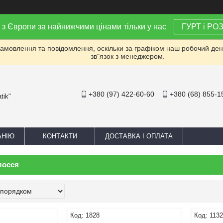
 з Європи за найнижчими цінами тільки у нас
ГУРТ і РО
мовлення та повідомлення, оскільки за графіком наш робочий день 
зв"язок з менеджером.
+380 (97) 422-60-60
+380 (68) 855-1
tik"
АНІЮ
КОНТАКТИ
ДОСТАВКА І ОПЛАТА
лосся
1828
113