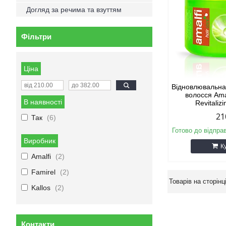
Догляд за речима та взуттям
Фільтри
Ціна
Відновлювальна
волосся Ama
В наявності
Revitaliz
21
Так
6
Готово до відпра
Виробник
К
Amalfi
2
Famirel
2
Kallos
2
Контакти