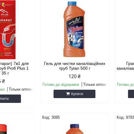
парат) 7в1 для
Гель для чистки каналізаційних
Гра
уб Profi Plus 1
труб Tytan 500 г
каналіза
/ 35 г
120 ₴
5 ₴
Готово до відправки
Тільки оптом
Готово д
вки
Тільки оптом
Купити
упити
3085
978