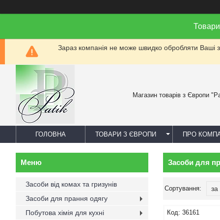
Товари
Зараз компанія не може швидко обробляти Ваші за
Магазин товарів з Європи "Pa
ГОЛОВНА
ТОВАРИ З ЄВРОПИ
ПРО КОМП
Засоби для п
Засоби від комах та гризунів
Засоби для прання одягу
Побутова хімія для кухні
36161