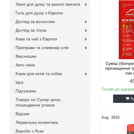
Хімія для дому та ванної кімнати
Гель для душу з Європи
Догляд за волоссям
Догляд за тілом
Кава та чай з Європи
Приправи та оливкова олія
Вкусняшки
Суміш (біопре
Авто хімія
прочищення тр
пак 
Корм для котів та собак
4
Ікра
Готово до відпра
Підгузники
К
Товари по Супер цінах,
пошкоджена упаков
Відгуки
3918
Лікувальна косметика
Вироби з Лози