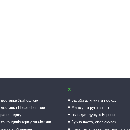
3
 доставка УкрПоштою
Засоби для миття посуду
 доставка Новою Поштою
Мило для рук та тіла
прання одягу
Гель для душу з Європи
 та кондиціонери для білизни
Зубна паста, ополіскувач
ки та відбілювачі
Крем, гель, мазь для тіла, рук т