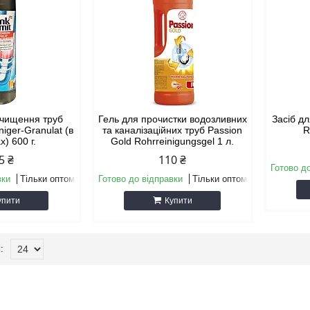
очищення труб
Гель для прочистки водозливних
Засіб д
niger-Granulat (в
та каналізаційних труб Passion
R
х) 600 г.
Gold Rohrreinigungsgel 1 л.
5 ₴
110 ₴
Готово д
вки
Тільки оптом
Готово до відправки
Тільки оптом
упити
Купити