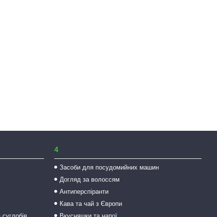
4
Засоби для посудомийних машин
Догляд за волоссям
Антиперспіранти
Кава та чай з Європи
а суглобів
Вкусняшки та напої