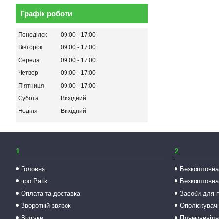
Графік роботи
Понеділок
09:00
17:00
Вівторок
09:00
17:00
Середа
09:00
17:00
Четвер
09:00
17:00
Пʼятниця
09:00
17:00
Субота
Вихідний
Неділя
Вихідний
1
2
Головна
Безкоштовна
про Patik
Безкоштовна
Оплата та доставка
Засоби для 
Зворотній звязок
Ополіскувачі
Відгуки
Плямовивідни