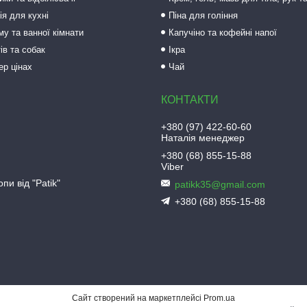
ія для кухні
Піна для гоління
му та ванної кімнати
Капучіно та кофейні напої
ів та собак
Ікра
ер цінах
Чай
+380 (97) 422-60-60
Наталія менеджер
+380 (68) 855-15-88
Viber
пи від "Patik"
patikk35@gmail.com
+380 (68) 855-15-88
Сайт створений на маркетплейсі
Prom.ua