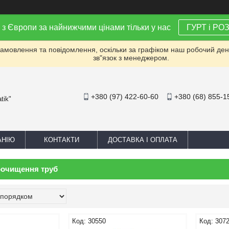
 з Європи за найнижчими цінами тільки у нас
ГУРТ і РО
мовлення та повідомлення, оскільки за графіком наш робочий день 
зв"язок з менеджером.
+380 (97) 422-60-60
+380 (68) 855-1
tik"
АНІЮ
КОНТАКТИ
ДОСТАВКА І ОПЛАТА
рочищення труб
30550
307