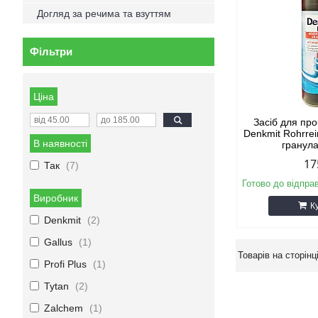
Догляд за речима та взуттям
Фільтри
Ціна
Засіб для пр
Denkmit Rohrrei
В наявності
гранула
17
Так
7
Готово до відпра
Виробник
К
Denkmit
2
Gallus
1
Profi Plus
1
Tytan
2
Zalchem
1