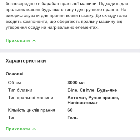
безпосередньо в барабан пральної машини. Підходить для
пральних машин будь-якого типу і для ручного прання. Не
використовувати для прання вовни і шовку. До складу гелю
входять компоненти, що оберігають пральну машину від
утворення осаду на нагрівальних елементах.
Приховати
Характеристики
Основні
Об`єм
3000 мл
Тип білизни
Біле, Світле, Будь-яке
Тип пральної машини
Автомат, Ручне прання,
Напівавтомат
Кількість циклів прання
60
Тип
Гель
Приховати