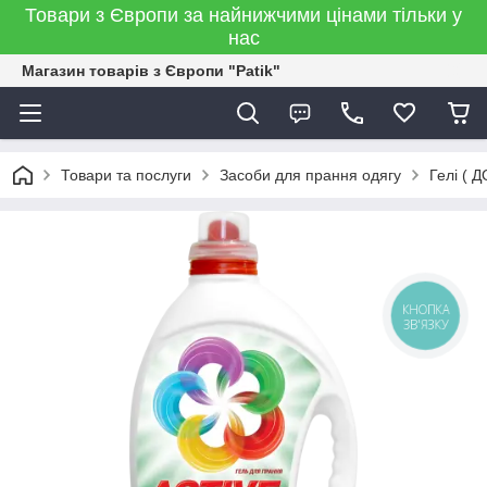
Товари з Європи за найнижчими цінами тільки у
нас
Магазин товарів з Європи "Patik"
Товари та послуги
Засоби для прання одягу
Гелі (
КНОПКА
ЗВ'ЯЗКУ