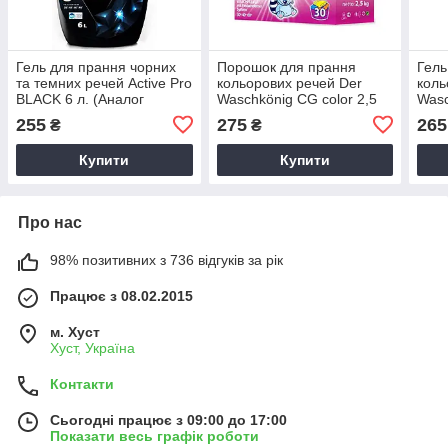
Гель для прання чорних
Порошок для прання
Гель
та темних речей Active Pro
кольорових речей Der
коль
BLACK 6 л. (Аналог
Waschkönig CG color 2,5
Wasc
порошка Ariel)
кг.
4л.
255
275
265
₴
₴
Купити
Купити
Про нас
98% позитивних з 736 відгуків за рік
Працює з 08.02.2015
м. Хуст
Хуст, Україна
Контакти
Сьогодні працює з 09:00 до 17:00
Показати весь графік роботи