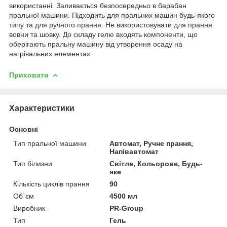
використанні. Заливається безпосередньо в барабан
пральної машини. Підходить для пральних машин будь-якого
типу та для ручного прання. Не використовувати для прання
вовни та шовку. До складу гелю входять компоненти, що
оберігають пральну машину від утворення осаду на
нагрівальних елементах.
Приховати
Характеристики
Основні
Тип пральної машини
Автомат, Ручне прання,
Напівавтомат
Тип білизни
Світле, Кольорове, Будь-
яке
Кількість циклів прання
90
Об`єм
4500 мл
Виробник
PR-Group
Тип
Гель