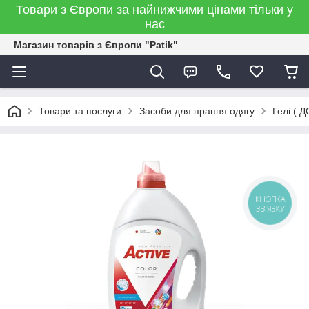
Товари з Європи за найнижчими цінами тільки у
нас
Магазин товарів з Європи "Patik"
Товари та послуги
Засоби для прання одягу
Гелі (
КНОПКА
ЗВ'ЯЗКУ