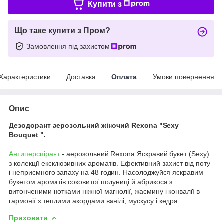
Купити з
Що таке купити з Пром?
Замовлення під захистом
Характеристики
Доставка
Оплата
Умови повернення
Опис
Дезодорант аерозольний жіночий Rexona "Sexy
Bouquet ".
Антиперспірант
- аерозольний Rexona Яскравий букет (Sexy)
з колекції ексклюзивних ароматів. Ефективний захист від поту
і неприємного запаху на 48 годин. Насолоджуйся яскравим
букетом ароматів соковитої полуниці й абрикоса з
витонченими нотками ніжної магнолії, жасмину і конвалії в
гармонії з теплими акордами ванілі, мускусу і кедра.
Приховати