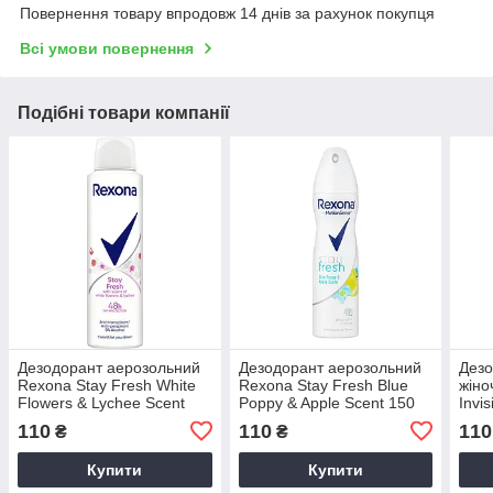
Повернення товару впродовж 14 днів за рахунок покупця
Всі умови повернення
Подібні товари компанії
Дезодорант аерозольний
Дезодорант аерозольний
Дезо
Rexona Stay Fresh White
Rexona Stay Fresh Blue
жіно
Flowers & Lychee Scent
Poppy & Apple Scent 150
Invi
150 мл.
мл.
110
110
110
₴
₴
Купити
Купити