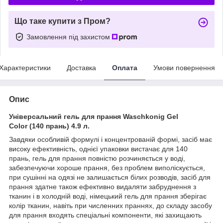
Що таке купити з Пром?
Замовлення під захистом
Характеристики
Доставка
Оплата
Умови повернення
Опис
Універсальний гель для прання Waschkonig Gel
Color (140 прань) 4.9 л.
Завдяки особливій формулі і концентрованій формі, засіб має
високу ефективність, однієї упаковки вистачає для 140
прань, гель для прання повністю розчиняється у воді,
забезпечуючи хороше прання, без проблем виполіскується,
при сушінні на одязі не залишається білих розводів, засіб для
прання здатне також ефективно видаляти забруднення з
тканин і в холодній воді, німецький гель для прання зберігає
колір тканин, навіть при численних праннях, до складу засобу
для прання входять спеціальні компоненти, які захищають