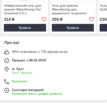
Універсальний гель для
Гель для прання
Гель
прання Waschkonig Gel
Waschkonig для
Gold
Universal 4.9 л.
машинного та ручного
прання Mix Color 3 л
310
255
230
₴
₴
Купити
Купити
Про нас
98% позитивних з 735 відгуків за рік
Працює з 08.02.2015
м. Хуст
Хуст, Україна
Контакти
Сьогодні вихідний
Показати весь графік роботи