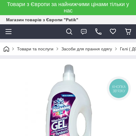
Товари з Європи за найнижчими цінами тільки у
нас
Магазин товарів з Європи "Patik"
Товари та послуги
Засоби для прання одягу
Гелі (
КНОПКА
ЗВ'ЯЗКУ