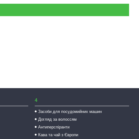
4
Засоби для посудомийних машин
Догляд за волоссям
Антиперспіранти
Кава та чай з Європи