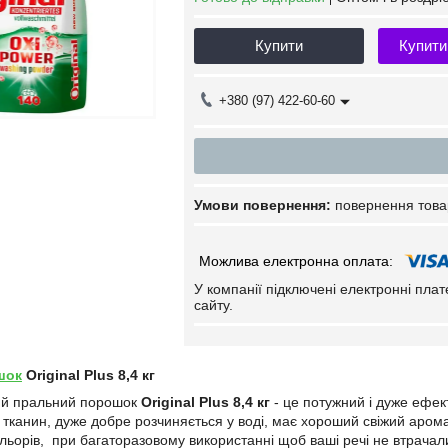
Купити
Купити
+380 (97) 422-60-60
повернення това
У компанії підключені електронні пла
сайту.
шок
Original Plus 8,4 кг
ий пральний порошок
Original Plus 8,4 кг
- це потужний і дуже ефе
 тканин, дуже добре розчиняється у воді, має хороший свіжий арома
льорів, при багаторазовому використанні щоб ваші речі не втрача