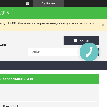
Кошик
ЗДРІБ
до 17:00. Дякуємо за порозуміння,та очікуйте на зворотній
Кошик
5-88
ніверсальний 8,4 кг
б
Код:
3351