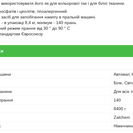
використовувати його як для кольорової так і для білої тканини.
осфатів і цеолітів, гіпоалергенний.
 засіб для запобігання накипу в пральній машині.
- в упаковці 8,4 кг, мінімум - 140 прань.
ий режим прання від 30 ° до 90 ° С
стандартам Євросоюзу.
ки
ашини
Автомат, 
Біле, Сві
канини
Для всіх 
 прання
140
8400 г
Zalchem
к
Німеччин