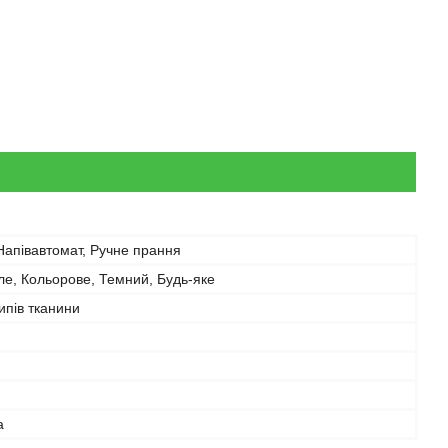
Напівавтомат, Ручне прання
тле, Кольорове, Темний, Будь-яке
типів тканини
а