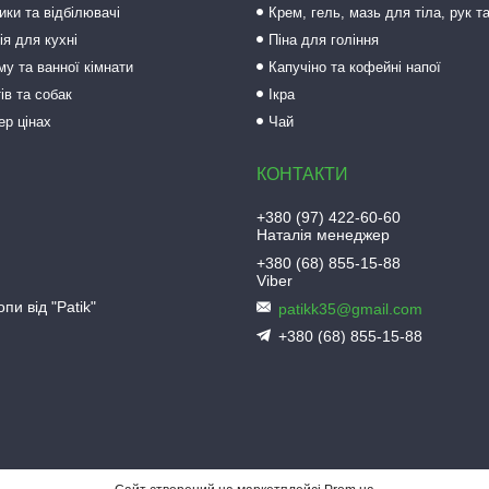
ки та відбілювачі
Крем, гель, мазь для тіла, рук т
ія для кухні
Піна для гоління
му та ванної кімнати
Капучіно та кофейні напої
ів та собак
Ікра
ер цінах
Чай
+380 (97) 422-60-60
Наталія менеджер
+380 (68) 855-15-88
Viber
пи від "Patik"
patikk35@gmail.com
+380 (68) 855-15-88