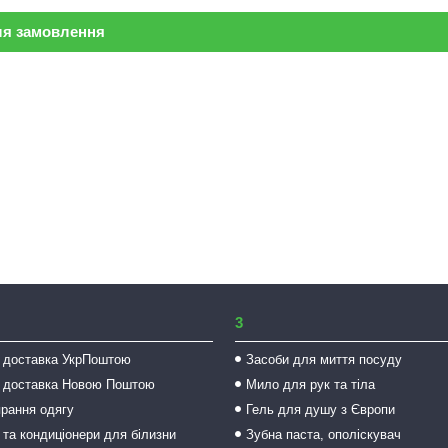
ля замовлення
3
 доставка УкрПоштою
Засоби для миття посуду
 доставка Новою Поштою
Мило для рук та тіла
прання одягу
Гель для душу з Європи
 та кондиціонери для білизни
Зубна паста, ополіскувач