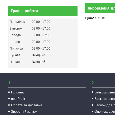
Інформація д
Графік роботи
Ціна:
575 ₴
Понеділок
09:00
17:00
Вівторок
09:00
17:00
Середа
09:00
17:00
Четвер
09:00
17:00
Пʼятниця
09:00
17:00
Субота
Вихідний
Неділя
Вихідний
1
2
Головна
Безкоштовна
про Patik
Безкоштовна
Оплата та доставка
Засоби для 
Зворотній звязок
Ополіскувачі