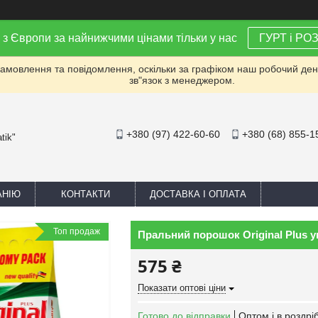
 з Європи за найнижчими цінами тільки у нас
ГУРТ і РО
мовлення та повідомлення, оскільки за графіком наш робочий день 
зв"язок з менеджером.
+380 (97) 422-60-60
+380 (68) 855-1
tik"
АНІЮ
КОНТАКТИ
ДОСТАВКА І ОПЛАТА
Топ продаж
Пральний порошок Original Plus у
575 ₴
Показати оптові ціни
Готово до відправки
Оптом і в роздрі