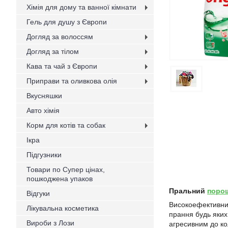
Хімія для дому та ванної кімнати
Гель для душу з Європи
Догляд за волоссям
Догляд за тілом
Кава та чай з Європи
Приправи та оливкова олія
Вкусняшки
Авто хімія
Корм для котів та собак
Ікра
Підгузники
Товари по Супер цінах,
пошкоджена упаков
Пральний
поро
Відгуки
Високоефективн
Лікувальна косметика
прання будь яких
Вироби з Лози
агресивним до ко