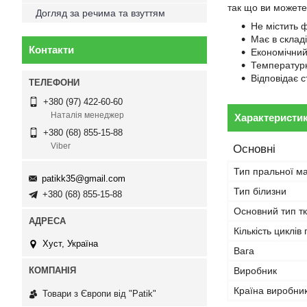
так що ви можете 
Догляд за речима та взуттям
Не містить ф
Має в складі
Контакти
Економічний 
Температурн
Відповідає 
+380 (97) 422-60-60
Наталія менеджер
Характеристи
+380 (68) 855-15-88
Viber
Основні
Тип пральної м
patikk35@gmail.com
Тип білизни
+380 (68) 855-15-88
Основний тип т
Кількість циклів
Хуст, Україна
Вага
Виробник
Країна виробни
Товари з Європи від "Patik"