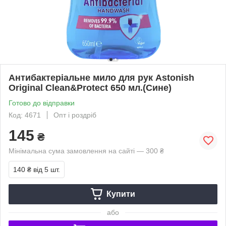
Антибактеріальне мило для рук Astonish
Original Clean&Protect 650 мл.(Сине)
Готово до відправки
Код: 4671
Опт і роздріб
145
₴
Мінімальна сума замовлення на сайті — 300 ₴
140 ₴
від 5 шт.
Купити
або