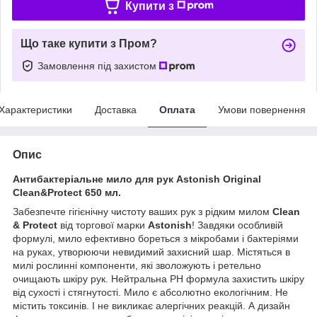
Купити з
Що таке купити з Пром?
Замовлення під захистом
Характеристики
Доставка
Оплата
Умови повернення
Опис
Антибактеріальне мило для рук Astonish Original
Clean&Protect 650 мл.
Забезпечте гігієнічну чистоту ваших рук з рідким милом
Clean
& Protect
від торгової марки
Astonish
! Завдяки особливій
формулі, мило ефективно бореться з мікробами і бактеріями
на руках, утворюючи невидимий захисний шар. Містяться в
милі рослинні компоненти, які зволожують і ретельно
очищають шкіру рук. Нейтральна РН формула захистить шкіру
від сухості і стягнутості. Мило є абсолютно екологічним. Не
містить токсинів. І не викликає алергічних реакцій. А дизайн