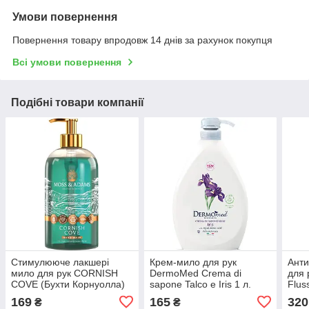
Умови повернення
Повернення товару впродовж 14 днів за рахунок покупця
Всі умови повернення
Подібні товари компанії
Стимулююче лакшері
Крем-мило для рук
Анти
мило для рук CORNISH
DermoMed Crema di
для 
COVE (Бухти Корнуолла)
sapone Talco e Iris 1 л.
Fluss
Moss & Adams 500 мл
л.
169
165
320
₴
₴