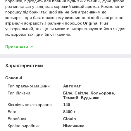
порошок, підходить для прання будь яких тканин, дуже добре
розчиняється у воді, має хороший свіжий аромат. Компоненти
порошку підібрані так, щоб він не був агресивним до
кольорів, при багаторазовому використанні щоб ваші речі не
втрачали яскравість.Пральний порошок
Original Plus
універсальний, так що ви можете використовувати його як для
кольорової так і для білої тканини.
Приховати
Характеристики
Основні
Тип пральної машини
Автомат
Тип білизни
Біле, Світле, Кольорове,
Темний, Будь-яке
Кількість циклів прання
140
Вага
8400 г
Виробник
Clovin
Країна виробник
Німеччина