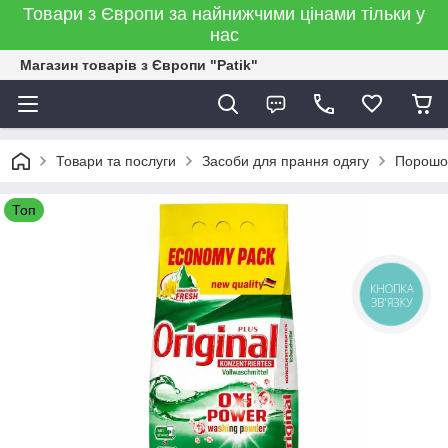
Товари з Європи за найнижчими цінами тільки у
нас
Магазин товарів з Європи "Patik"
Товари та послуги
Засоби для прання одягу
Порошо
Топ
КНОПКА
ЗВ'ЯЗКУ