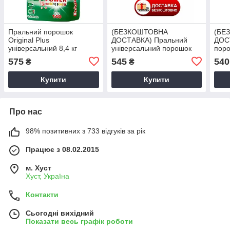
Пральний порошок
(БЕЗКОШТОВНА
(БЕ
Original Plus
ДОСТАВКА) Пральний
ДОС
універсальний 8,4 кг
універсальний порошок
поро
Wasch Pulver Universal
рече
575
545
540
₴
₴
Aquamarin System 9 кг
Купити
Купити
Про нас
98% позитивних з 733 відгуків за рік
Працює з 08.02.2015
м. Хуст
Хуст, Україна
Контакти
Сьогодні вихідний
Показати весь графік роботи