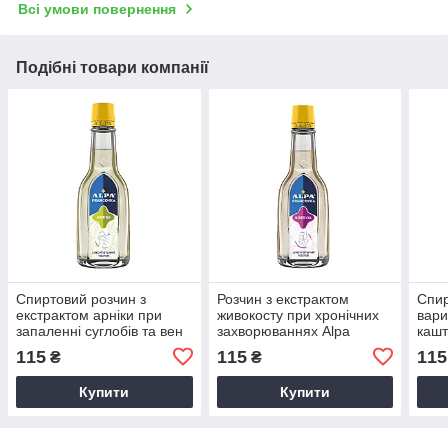
Всі умови повернення
Подібні товари компанії
Спиртовий розчин з
Розчин з екстрактом
Спир
екстрактом арніки при
живокосту при хронічних
вари
запаленні суглобів та вен
захворюваннях Alpa
кашт
Alpa Francovka Arnika 60
Francovka Kostival 60 мл
Fran
115
115
115
₴
₴
мл
Купити
Купити