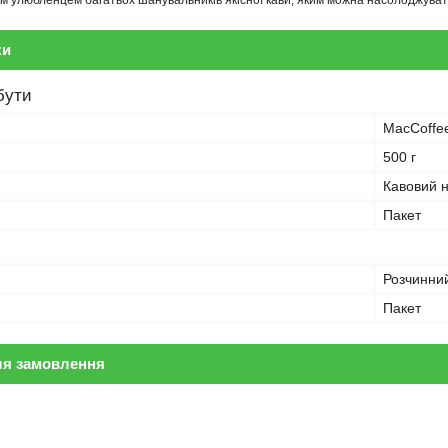
м улюбленцем багатьох шанувальників якісної кави, яким можна насолоджуватися
ки
бути
MacCoffe
500 г
Кавовий н
Пакет
Розчинни
Пакет
ля замовлення