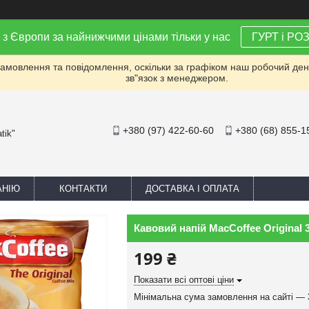
 з Європи за найнижчими цінами тільки у нас
ГУРТ і РО
мовлення та повідомлення, оскільки за графіком наш робочий день 
зв"язок з менеджером.
+380 (97) 422-60-60
+380 (68) 855-1
tik"
АНІЮ
КОНТАКТИ
ДОСТАВКА І ОПЛАТА
Кавовий напій MacCoffee Original 
199 ₴
Показати всі оптові ціни
Мінімальна сума замовлення на сайті — 