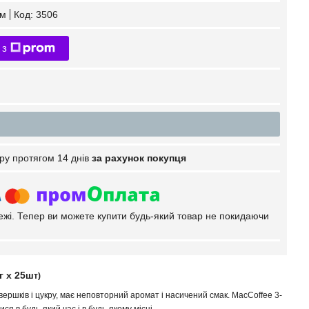
ом
Код:
3506
 з
ру протягом 14 днів
за рахунок покупця
тежі. Тепер ви можете купити будь-який товар не покидаючи
г х 25ш
т)
вершків і цукру, має неповторний аромат і насичений смак. MacCoffee 3-