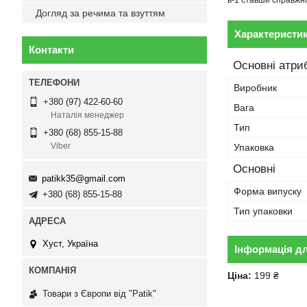
в-1 ставши справжні
Догляд за речима та взуттям
Характеристи
Контакти
Основні атри
Виробник
+380 (97) 422-60-60
Вага
Наталія менеджер
Тип
+380 (68) 855-15-88
Viber
Упаковка
Основні
patikk35@gmail.com
Форма випуску
+380 (68) 855-15-88
Тип упаковки
Хуст, Україна
Інформація д
Ціна:
199 ₴
Товари з Європи від "Patik"