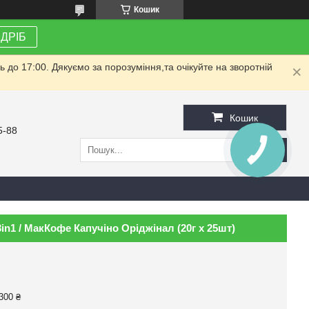
Кошик
ЗДРІБ
до 17:00. Дякуємо за порозуміння,та очікуйте на зворотній
Кошик
5-88
3in1 / МакКофе Капучіно Оріджінал (20г х 25шт)
300 ₴