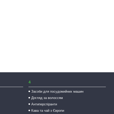
4
Засоби для посудомийних машин
Догляд за волоссям
Антиперспіранти
Кава та чай з Європи