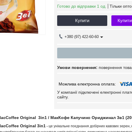
Готово до відправки 1 од.
Тільки опт
Купити
Купити
+380 (97) 422-60-60
повернення това
У компанії підключені електронні пла
сайту.
acCoffee Original 3in1 / МакКофе Капучино Ориджинал 3в1 (20
acCoffee Original 3in1
-
це унікальне поєднання добірних кавових зерен, 