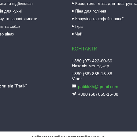
ки та відбілювачі
Крем, гель, мазь для тіла, рук т
ія для кухні
Піна для гоління
му та ванної кімнати
Капучіно та кофейні напої
ів та собак
Ікра
ер цінах
Чай
+380 (97) 422-60-60
Наталія менеджер
+380 (68) 855-15-88
Viber
пи від "Patik"
patikk35@gmail.com
+380 (68) 855-15-88