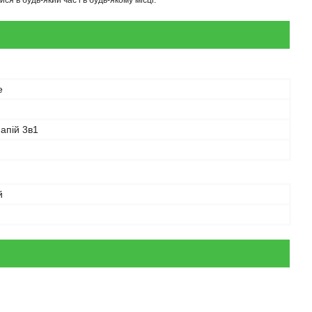
 в будь-який час і в будь-якому місці.
e
апій 3в1
й