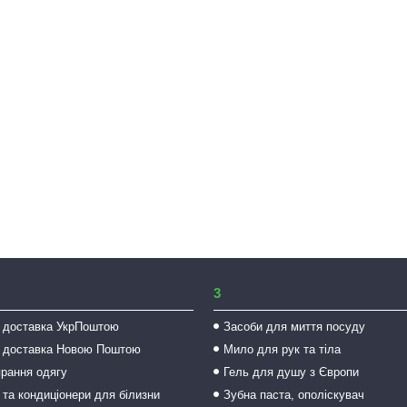
3
 доставка УкрПоштою
Засоби для миття посуду
 доставка Новою Поштою
Мило для рук та тіла
прання одягу
Гель для душу з Європи
 та кондиціонери для білизни
Зубна паста, ополіскувач