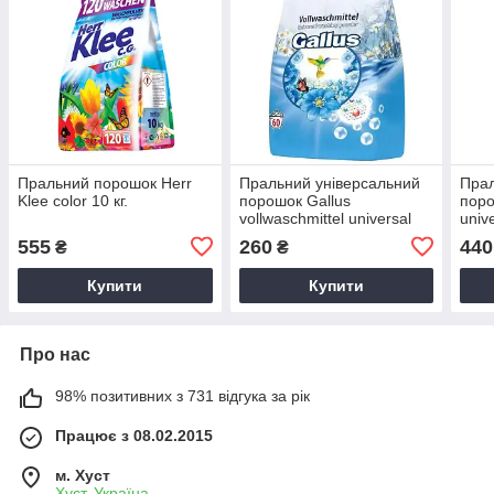
Пральний порошок Herr
Пральний універсальний
Прал
Klee color 10 кг.
порошок Gallus
поро
vollwaschmittel universal
unive
3.9 кг
555
260
440
₴
₴
Купити
Купити
Про нас
98% позитивних з 731 відгука за рік
Працює з 08.02.2015
м. Хуст
Хуст, Україна