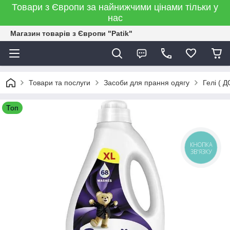
Товари з Європи за найнижчими цінами тільки у
нас
Магазин товарів з Європи "Patik"
Товари та послуги
Засоби для прання одягу
Гелі (
Топ
КНОПКА
ЗВ'ЯЗКУ