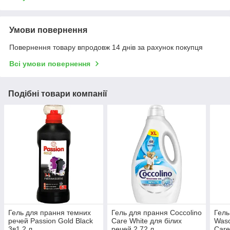
Умови повернення
Повернення товару впродовж 14 днів за рахунок покупця
Всі умови повернення
Подібні товари компанії
Гель для прання темних
Гель для прання Coccolino
Гель
речей Passion Gold Black
Care White для білих
Wasc
3в1 2 л
речей 2,72 л
Care