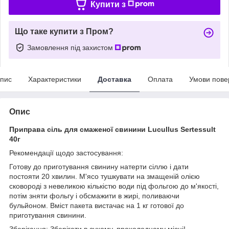
Купити з
Що таке купити з Пром?
Замовлення під захистом
пис
Характеристики
Доставка
Оплата
Умови пове
Опис
Приправа cіль для смаженої свинини Lucullus Sertessult
40г
Рекомендації щодо застосування:
Готову до приготування свинину натерти сіллю і дати
постояти 20 хвилин. М'ясо тушкувати на змащеній олією
сковороді з невеликою кількістю води під фольгою до м'якості,
потім зняти фольгу і обсмажити в жирі, поливаючи
бульйоном. Вміст пакета вистачає на 1 кг готової до
приготування свинини.
Зберігання: Зберігати в сухому, прохолодному місці!