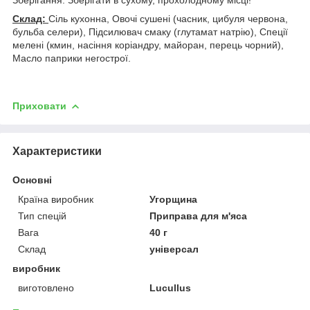
Склад:
Сіль кухонна, Овочі сушені (часник, цибуля червона,
бульба селери), Підсилювач смаку (глутамат натрію), Спеції
мелені (кмин, насіння коріандру, майоран, перець чорний),
Масло паприки негострої.
Приховати
Характеристики
Основні
Країна виробник
Угорщина
Тип спецій
Приправа для м'яса
Вага
40 г
Склад
універсал
виробник
виготовлено
Lucullus