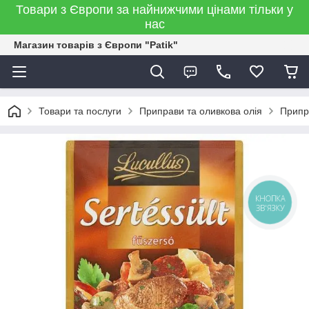
Товари з Європи за найнижчими цінами тільки у
нас
Магазин товарів з Європи "Patik"
Товари та послуги
Приправи та оливкова олія
Припра
КНОПКА
ЗВ'ЯЗКУ