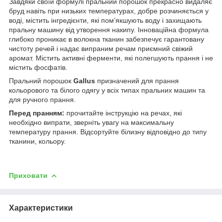
Завдяки своїй формулі пральний порошок прекрасно видаляє
бруд навіть при низьких температурах, добре розчиняється у
воді, містить інгредієнти, які пом’якшують воду і захищають
пральну машину від утворення накипу. Інноваційна формула
глибоко проникає в волокна тканин забезпечує гарантовану
чистоту речей і надає випраним речам приємний свіжий
аромат. Містить активні ферменти, які полегшують прання і не
містить фосфатів.
Пральний порошок
Gallus
призначений для прання
кольорового та білого одягу у всіх типах пральних машин та
для ручного прання.
Перед пранням:
прочитайте інструкцію на речах, які
необхідно випрати, зверніть увагу на максимальну
температуру прання. Відсортуйте білизну відповідно до типу
тканини, кольору.
Приховати
Характеристики