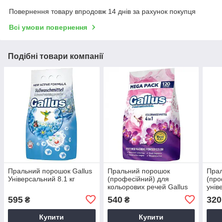
Повернення товару впродовж 14 днів за рахунок покупця
Всі умови повернення
Подібні товари компанії
Пральний порошок Gallus
Пральний порошок
Пра
Універсальний 8.1 кг
(професійний) для
(про
кольорових речей Gallus
унів
Professional Color 4в1 6,6
Prof
595
540
320
₴
₴
кг.
3,2 к
Купити
Купити