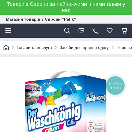
Товари з Європи за найнижчими цінами тільки у
нас
Магазин товарів з Європи "Patik"
Товари та послуги
Засоби для прання одягу
Порошо
КНОПКА
ЗВ'ЯЗКУ