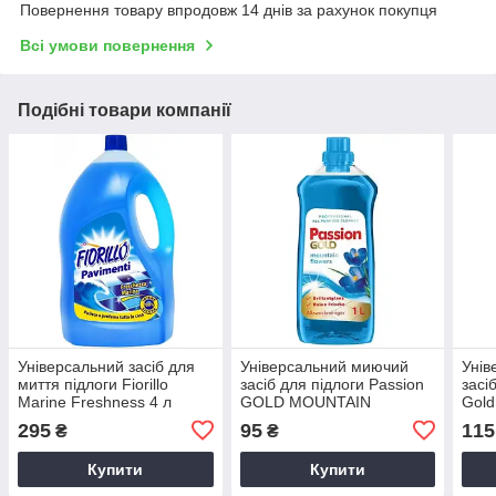
Повернення товару впродовж 14 днів за рахунок покупця
Всі умови повернення
Подібні товари компанії
Універсальний засіб для
Універсальний миючий
Унів
миття підлоги Fiorillo
засіб для підлоги Passion
засі
Marine Freshness 4 л
GOLD MOUNTAIN
Gold
FLOWERS 1 л
(зел
295
95
115
₴
₴
Купити
Купити