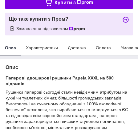
Купити з
Що таке купити з Пром?
Замовлення під захистом
Опис
Характеристики
Доставка
Оплата
Умови п
Опис
Паперові двошарові рушники Papela XXXL на 500
відривів.
Рушники паперові сьогодні стали невід'ємним атрибутом на
кухні чи туалетних кімнат, більшості громадських закладів.
Виготовлені на сучасному обладнанні з 100% екологічної
безпечної целюлози, яка виробляється та імпортується з ЄС
та відповідає всім європейським стандартам ​​​​​​​, паперові
рушники характеризуються високим ступенем поглинання,
особливою м'якістю, мінімальним розшаруванням​​​​​​​.