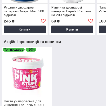
Рушники двошарові
Рушники двошарові
Папе
паперові Ooops! Maxi 500
паперові Papela Premium
Viol
відривів.
на 200 відривів.
245
69
160
₴
₴
Купити
Купити
Акційні пропозиції та новинки
Топ продажів
–20%
Паста універсальна для
чищення The PINK STUFF