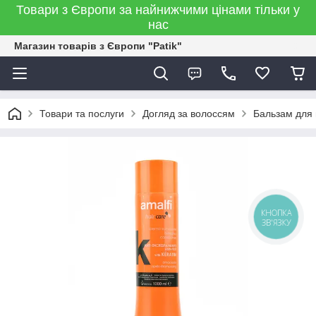
Товари з Європи за найнижчими цінами тільки у
нас
Магазин товарів з Європи "Patik"
Товари та послуги
Догляд за волоссям
Бальзам для
КНОПКА
ЗВ'ЯЗКУ