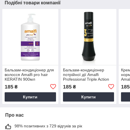
Подібні товари компанії
Бальзам-кондиціонер для
Бальзам-кондиціонер
Крем
волосся Amalfi pro hair
потрійної дії Amalfi
норм
KERATIN 900мл
Professional Triple Action
Amal
Conditioner 1000 ml.
мл.
185
185
185
₴
₴
Купити
Купити
Про нас
98% позитивних з 729 відгуків за рік