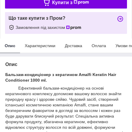
Купити з
Що таке купити з Пром?
Замовлення під захистом
Опис
Характеристики
Доставка
Оплата
Умови п
Опис
Бальзам-кондиціонер з кератином Amalfi Keratin Hair
Conditioner 1000 ml.
Ефективний бальзам-кондиціонер на основі
кератинового комплексу допоможе вашому волоссю знайти
природну красу і здорове сяйво. Чудовий засіб, створений
іспанської косметичною компанією Amalfi, стане вашим
безперечним фаворитом в догляді за волоссям і кожен раз
буде дарувати блискучий результат. Спеціальна активна
формула продукту, збагачена кератином, ефективно
відновлює структуру волосся по всій довжині, формуючи