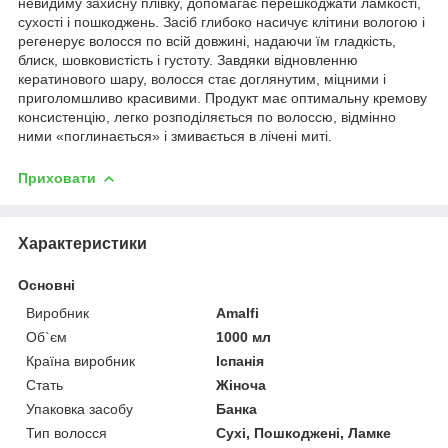
невидиму захисну плівку, допомагає перешкоджати ламкості,
сухості і пошкоджень. Засіб глибоко насичує клітини вологою і
регенерує волосся по всій довжині, надаючи їм гладкість,
блиск, шовковистість і густоту. Завдяки відновленню
кератинового шару, волосся стає доглянутим, міцними і
приголомшливо красивими. Продукт має оптимальну кремову
консистенцію, легко розподіляється по волоссю, відмінно
ними «поглинається» і змивається в лічені миті.
Приховати
Характеристики
Основні
Виробник
Amalfi
Об`єм
1000 мл
Країна виробник
Іспанія
Стать
Жіноча
Упаковка засобу
Банка
Тип волосся
Сухі, Пошкоджені, Ламке