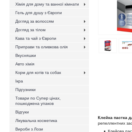
Хімія для дому та ванної кімнати
Гель для душу з Європи
Догляд за волоссям
Догляд за тілом
Кава та чай з Європи
Приправи та оливкова олія
Вкусняшки
Авто хімія
Корм для котів та собак
Ікра
Підгузники
Товари по Супер цінах,
пошкоджена упаков
Відгуки
Клейка пастка д
Лікувальна косметика
репеллентних зас
Вироби з Лози
Клейова пас