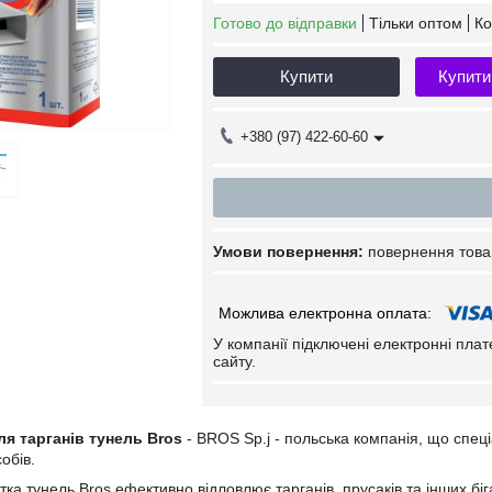
Готово до відправки
Тільки оптом
Ко
Купити
Купити
+380 (97) 422-60-60
повернення това
У компанії підключені електронні пла
сайту.
ля тарганів тунель Bros
- BROS Sp.j - польська компанія, що спеці
обів.
тка тунель Bros ефективно відловлює тарганів, прусаків та інших б