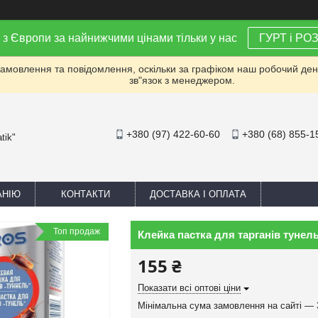
 з Європи за найнижчими цінами тільки у нас
ГУРТ і РО
мовлення та повідомлення, оскільки за графіком наш робочий день 
зв"язок з менеджером.
+380 (97) 422-60-60
+380 (68) 855-1
tik"
АНІЮ
КОНТАКТИ
ДОСТАВКА І ОПЛАТА
Топ продаж
Клейка пастка для тарганів тунель
155 ₴
Показати всі оптові ціни
Мінімальна сума замовлення на сайті — 