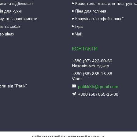
ки та відбілювачі
Крем, гель, мазь для тіла, рук т
ія для кухні
Піна для гоління
му та ванної кімнати
Капучіно та кофейні напої
ів та собак
Ікра
ер цінах
Чай
+380 (97) 422-60-60
Наталія менеджер
+380 (68) 855-15-88
Viber
пи від "Patik"
patikk35@gmail.com
+380 (68) 855-15-88