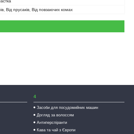
пастка
нів, Від прусаків, Від повзаючих комах
4
Засоби для посудомийних машин
Догляд за волоссям
Антиперспіранти
Кава та чай з Європи