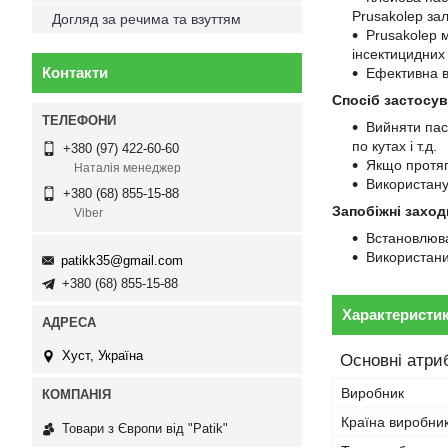
Prusakolep за
Догляд за речима та взуттям
Prusakolep м
інсектицидних 
Контакти
Ефективна в
Спосіб застосув
Вийняти паст
по кутах і т.д.
+380 (97) 422-60-60
Якщо протяго
Наталія менеджер
Використану
+380 (68) 855-15-88
Запобіжні заход
Viber
Встановлюват
Використани
patikk35@gmail.com
+380 (68) 855-15-88
Характеристи
Хуст, Україна
Основні атри
Виробник
Країна виробни
Товари з Європи від "Patik"