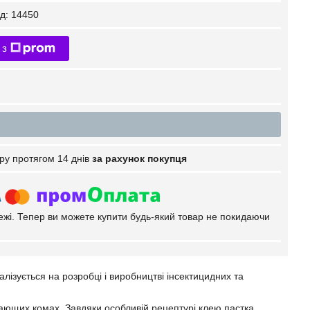
д:
14450
 з
ру протягом 14 днів
за рахунок покупця
тежі. Тепер ви можете купити будь-який товар не покидаючи
алізується на розробці і виробництві інсектицидних та
ігающих комах. Завдяки особливій рецептурі клею пастка