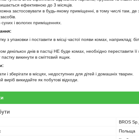
лишається ефективною до 3 місяців.
ожна застосовувати в будь-якому приміщенні, в тому числі там, де зн
засобів.
 сухих і вологих приміщеннях.
ання:
ку з упаковки і поставити в місці частої появи комах, наприклад: б
м декількох днів в пастці НЕ буде комах, необхідно переставити її 
 пастку викинути в сміттєвий ящик.
и:
и і зберігати в місцях, недоступних для дітей і домашніх тварин.
й виріб викидайте як побутові відходи.
ки
бути
BROS Sp.j
к
Польща