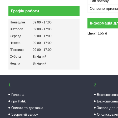
Тип засобу
Основне призна
Графік роботи
Понеділок
09:00
17:00
Інформація д
Вівторок
09:00
17:00
Ціна:
155 ₴
Середа
09:00
17:00
Четвер
09:00
17:00
Пʼятниця
09:00
17:00
Субота
Вихідний
Неділя
Вихідний
1
2
Головна
Безкоштовна
про Patik
Безкоштовна
Оплата та доставка
Засоби для 
Зворотній звязок
Ополіскувачі