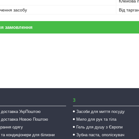
Клейова 
чення засобу
Від тарга
ля замовлення
3
 доставка УкрПоштою
Засоби для миття посуду
 доставка Новою Поштою
Мило для рук та тіла
прання одягу
Гель для душу з Європи
 та кондиціонери для білизни
Зубна паста, ополіскувач