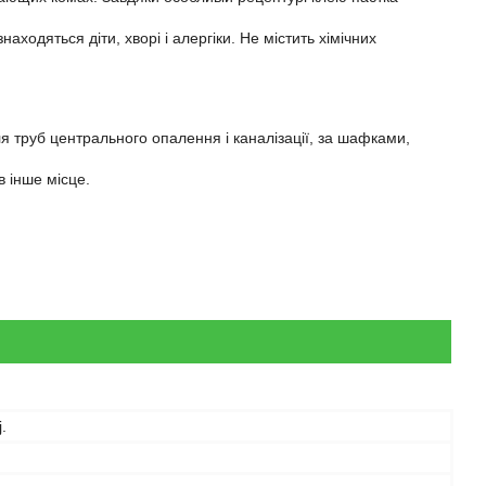
аходяться діти, хворі і алергіки. Не містить хімічних
іля труб центрального опалення і каналізації, за шафками,
в інше місце.
.