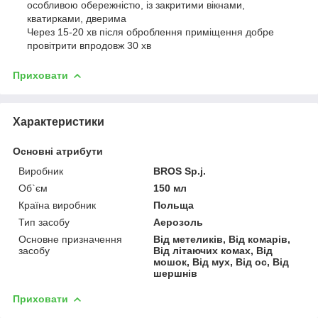
особливою обережністю, із закритими вікнами,
кватирками, дверима
Через 15-20 хв після оброблення приміщення добре
провітрити впродовж 30 хв
Приховати
Характеристики
Основні атрибути
Виробник
BROS Sp.j.
Об`єм
150 мл
Країна виробник
Польща
Тип засобу
Аерозоль
Основне призначення
Від метеликів, Від комарів,
засобу
Від літаючих комах, Від
мошок, Від мух, Від ос, Від
шершнів
Приховати