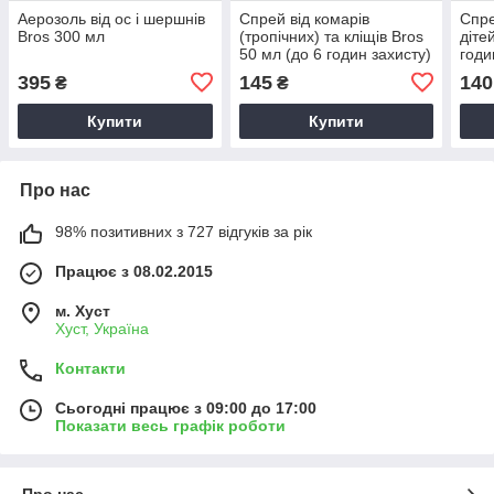
Аерозоль від ос і шершнів
Спрей від комарів
Спре
Bros 300 мл
(тропічних) та кліщів Bros
діте
50 мл (до 6 годин захисту)
годи
395
145
140
₴
₴
Купити
Купити
Про нас
98% позитивних з 727 відгуків за рік
Працює з 08.02.2015
м. Хуст
Хуст, Україна
Контакти
Сьогодні працює з 09:00 до 17:00
Показати весь графік роботи
Про нас