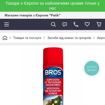
Товари з Європи за найнижчими цінами тільки у
нас
Магазин товарів з Європи "Patik"
Товари та послуги
Засоби від комах та гризунів
Аеро
КНОПКА
ЗВ'ЯЗКУ