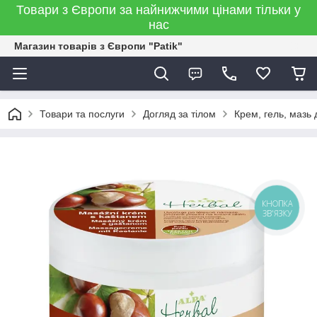
Товари з Європи за найнижчими цінами тільки у
нас
Магазин товарів з Європи "Patik"
Товари та послуги
Догляд за тілом
Крем, гель, мазь д
КНОПКА
ЗВ'ЯЗКУ