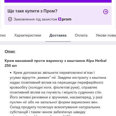
Що таке купити з Пром?
Замовлення під захистом
пис
Характеристики
Доставка
Оплата
Умови пове
Опис
Крем масажний проти варикозу з каштаном Alpa Herbal
250 мл
Крем допомагає звільнити перевтомлені м'язи і
усуває відчуття „важких“ ніг. Завдяки екстракту з каштана
надає позитивний вплив на перешкоди периферійного
кровообігу (холодні ноги, фіолетові руки), справляє
позитивний вплив на гнучкість і міцність судинних стін.
Його активні речовини є зручними, насамперед, у разі
пухлин ніг або не запальної форми варикозних вен.
Склад продукту полегшує всмоктування натуральних
субстанцій і таким чином забезпечує швидку