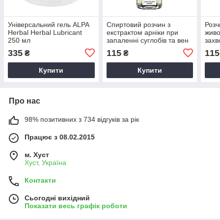
Універсальний гель ALPA
Спиртовий розчин з
Розч
Herbal Herbal Lubricant
екстрактом арніки при
живо
250 мл
запаленні суглобів та вен
захв
Alpa Francovka Arnika 60
Fran
335
115
115
₴
₴
мл
Купити
Купити
Про нас
98% позитивних з 734 відгуків за рік
Працює з 08.02.2015
м. Хуст
Хуст, Україна
Контакти
Сьогодні вихідний
Показати весь графік роботи