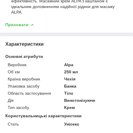
ефективність. Масажний крем ALPA з каштаном є
ідеальним доповненням надійної рідини для масажу
ALPA.
Приховати
Характеристики
Основні атрибути
Виробник
Alpa
Об`єм
250 мл
Країна виробник
Чехія
Упаковка засобу
Банка
Область застосування
Тіло
Дія
Венотонізуюче
Тип засобу
Крем
Користувальницькі характеристики
Стать
Унісекс