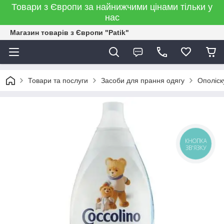
Товари з Європи за найнижчими цінами тільки у
нас
Магазин товарів з Європи "Patik"
Товари та послуги
Засоби для прання одягу
Ополіск
КНОПКА
ЗВ'ЯЗКУ