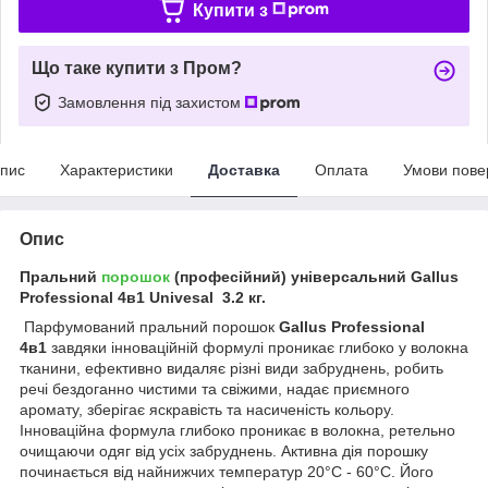
Купити з
Що таке купити з Пром?
Замовлення під захистом
пис
Характеристики
Доставка
Оплата
Умови пове
Опис
Пральний
порошок
(професійний) універсальний Gallus
Professional 4в1 Univesal 3.2 кг.
Парфумований пральний порошок
Gallus Professional
4в1
завдяки інноваційній формулі проникає глибоко у волокна
тканини, ефективно видаляє різні види забруднень, робить
речі бездоганно чистими та свіжими, надає приємного
аромату, зберігає яскравість та насиченість кольору.
Інноваційна формула глибоко проникає в волокна, ретельно
очищаючи одяг від усіх забруднень. Активна дія порошку
починається від найнижчих температур 20°C - 60°C. Його