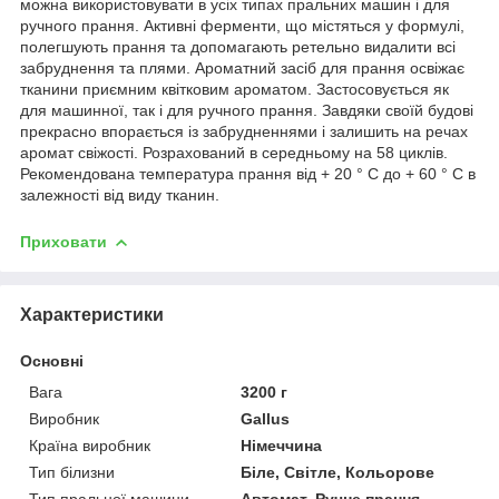
можна використовувати в усіх типах пральних машин і для
ручного прання. Активні ферменти, що містяться у формулі,
полегшують прання та допомагають ретельно видалити всі
забруднення та плями. Ароматний засіб для прання освіжає
тканини приємним квітковим ароматом. Застосовується як
для машинної, так і для ручного прання. Завдяки своїй будові
прекрасно впорається із забрудненнями і залишить на речах
аромат свіжості. Розрахований в середньому на 58 циклів.
Рекомендована температура прання від + 20 ° С до + 60 ° С в
залежності від виду тканин.
Приховати
Характеристики
Основні
Вага
3200 г
Виробник
Gallus
Країна виробник
Німеччина
Тип білизни
Біле, Світле, Кольорове
Тип пральної машини
Автомат, Ручне прання,