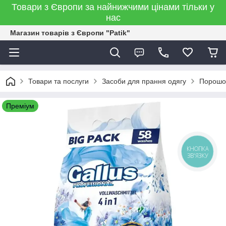
Товари з Європи за найнижчими цінами тільки у
нас
Магазин товарів з Європи "Patik"
Товари та послуги
Засоби для прання одягу
Порошо
Преміум
КНОПКА
ЗВ'ЯЗКУ