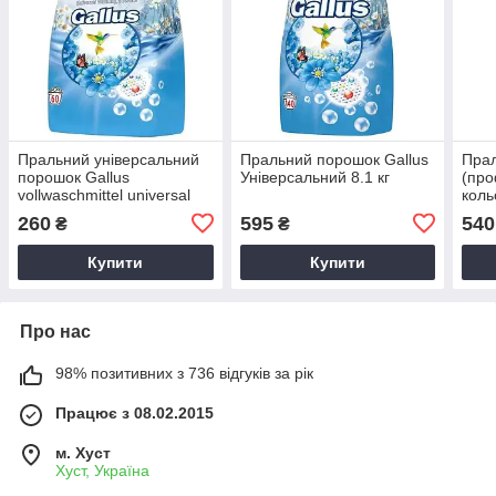
Пральний універсальний
Пральний порошок Gallus
Пра
порошок Gallus
Універсальний 8.1 кг
(про
vollwaschmittel universal
коль
3.9 кг
Prof
260
595
540
₴
₴
кг.
Купити
Купити
Про нас
98% позитивних з 736 відгуків за рік
Працює з 08.02.2015
м. Хуст
Хуст, Україна