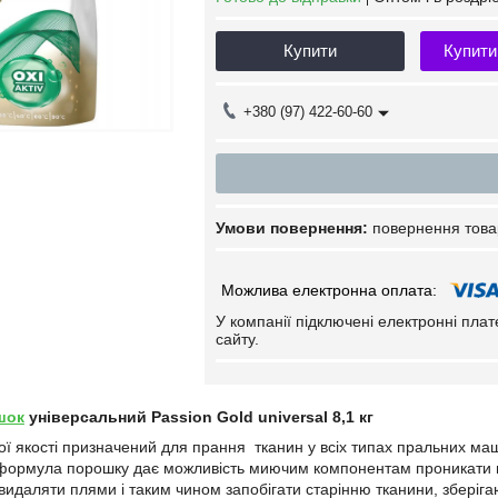
Купити
Купити
+380 (97) 422-60-60
повернення това
У компанії підключені електронні пла
сайту.
шок
універсальний Passion Gold universal 8,1 кг
 якості призначений для прання тканин у всіх типах пральних маш
ормула порошку дає можливість миючим компонентам проникати гли
 видаляти плями і таким чином запобігати старінню тканини, зберіг