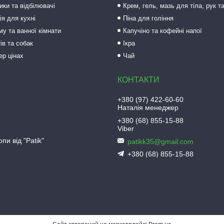
ки та відбілювачі
Крем, гель, мазь для тіла, рук т
ія для кухні
Піна для гоління
му та ванної кімнати
Капучіно та кофейні напої
ів та собак
Ікра
ер цінах
Чай
+380 (97) 422-60-60
Наталія менеджер
+380 (68) 855-15-88
Viber
пи від "Patik"
patikk35@gmail.com
+380 (68) 855-15-88