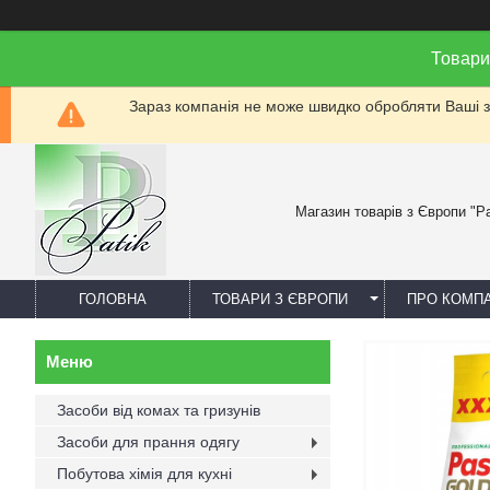
Товари
Зараз компанія не може швидко обробляти Ваші за
Магазин товарів з Європи "Pa
ГОЛОВНА
ТОВАРИ З ЄВРОПИ
ПРО КОМП
Засоби від комах та гризунів
Засоби для прання одягу
Побутова хімія для кухні