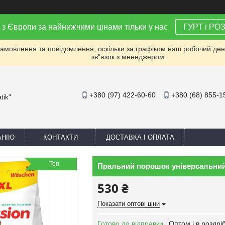
 з Європи за найнижчими цінами тільки у нас
ГУРТ і РО
мовлення та повідомлення, оскільки за графіком наш робочий день 
зв"язок з менеджером.
+380 (97) 422-60-60
+380 (68) 855-1
tik"
АНІЮ
КОНТАКТИ
ДОСТАВКА І ОПЛАТА
Топ
Пральний порошок універсальний P
530 ₴
Показати оптові ціни
Готово до відправки
Оптом і в роздрі