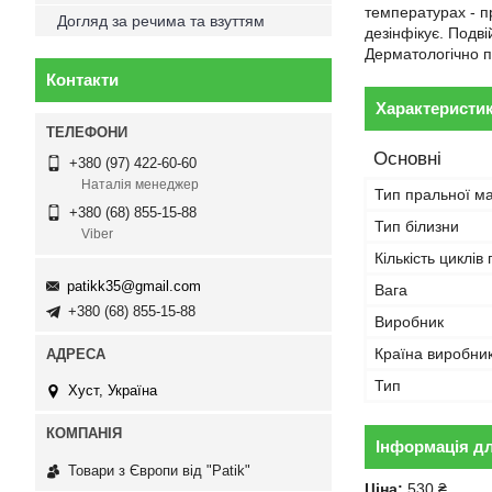
температурах - п
Догляд за речима та взуттям
дезінфікує. Подв
Дерматологічно 
Контакти
Характеристи
Основні
+380 (97) 422-60-60
Наталія менеджер
Тип пральної м
+380 (68) 855-15-88
Тип білизни
Viber
Кількість циклів
patikk35@gmail.com
Вага
+380 (68) 855-15-88
Виробник
Країна виробни
Тип
Хуст, Україна
Інформація д
Товари з Європи від "Patik"
Ціна:
530 ₴