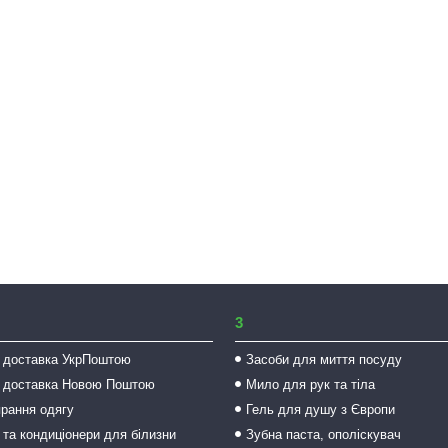
3
 доставка УкрПоштою
Засоби для миття посуду
 доставка Новою Поштою
Мило для рук та тіла
прання одягу
Гель для душу з Європи
 та кондиціонери для білизни
Зубна паста, ополіскувач