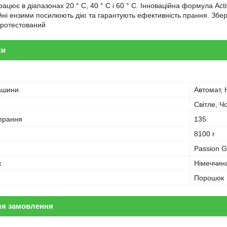
рацює в діапазонах 20 ° С, 40 ° С і 60 ° С. Інноваційна формула Ac
ійні ензими посилюють дію та гарантують ефективність прання. Збер
протестований
ки
ашини
Автомат, 
Світле, Ч
 прання
135
8100 г
Passion G
к
Німеччин
Порошок
ля замовлення