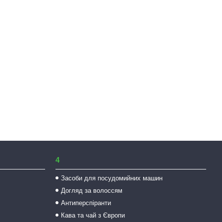
4
Засоби для посудомийних машин
Догляд за волоссям
Антиперспіранти
Кава та чай з Європи