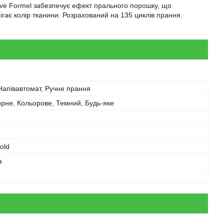
tive Formel забезпечує ефект прального порошку, що
ігає колір тканини. Розрахований на 135 циклів прання.
Напівавтомат, Ручне прання
орне, Кольорове, Темний, Будь-яке
old
а