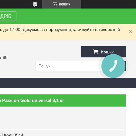
Кошик
ЗДРІБ
до 17:00. Дякуємо за порозуміння,та очікуйте на зворотній
Кошик
5-88
КНОПКА
ЗВ'ЯЗКУ
assion Gold universal 8,1 кг
б
Код:
3544