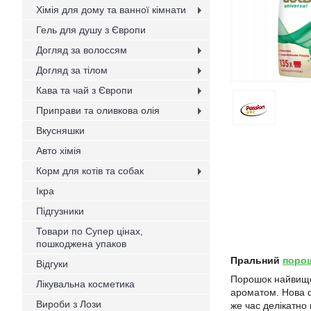
Хімія для дому та ванної кімнати
Гель для душу з Європи
Догляд за волоссям
Догляд за тілом
Кава та чай з Європи
Приправи та оливкова олія
Вкусняшки
Авто хімія
Корм для котів та собак
Ікра
Підгузники
Товари по Супер цінах,
пошкоджена упаков
Пральний
поро
Відгуки
Порошок найвищої
Лікувальна косметика
ароматом. Нова ф
Вироби з Лози
же час делікатно