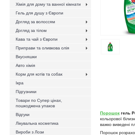
Хімія для дому та ванної кімнати
Гель для душу з Європи
Догляд за волоссям
Догляд за тілом
Кава та чай з Європи
Приправи та оливкова олія
Вкусняшки
Авто хімія
Корм для котів та собак
Ікра
Підгузники
Товари по Супер цінах,
пошкоджена упаков
Порошок
гель P
Відгуки
кольорової білиз
Лікувальна косметика
важко виведені п
Вироби з Лози
Порошок розрахов