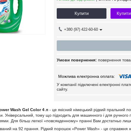
Купити
Купити
+380 (97) 422-60-60
повернення това
У компанії підключені електронні пла
сайту.
ower Wash Gel Color 4 л
- це якісний німецький рідкий пральний п
ни. Універсальний, тому що підходить для машинного і для ручного
лями. Для більш легкої «повсякденному» пранні Вам достатньо лише 
аний на 92 прання. Рідкий порошок «Power Wash» - це справжня нови