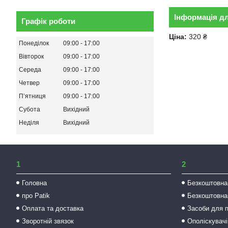
Інформація д
Графік роботи
Ціна:
320 ₴
Понеділок
09:00
17:00
Вівторок
09:00
17:00
Середа
09:00
17:00
Четвер
09:00
17:00
Пʼятниця
09:00
17:00
Субота
Вихідний
Неділя
Вихідний
1
2
Головна
Безкоштовна
про Patik
Безкоштовна
Оплата та доставка
Засоби для 
Зворотній звязок
Ополіскувачі