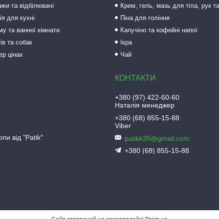
ки та відбілювачі
Крем, гель, мазь для тіла, рук т
ія для кухні
Піна для гоління
му та ванної кімнати
Капучіно та кофейні напої
ів та собак
Ікра
ер цінах
Чай
+380 (97) 422-60-60
Наталія менеджер
+380 (68) 855-15-88
Viber
пи від "Patik"
patikk35@gmail.com
+380 (68) 855-15-88