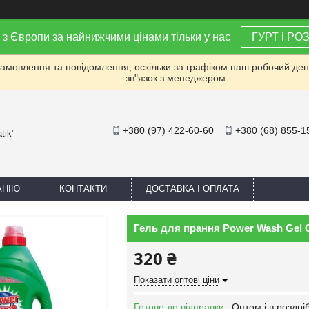
 з Європи за найнижчими цінами тільки у нас
ГУРТ і РО
мовлення та повідомлення, оскільки за графіком наш робочий день 
зв"язок з менеджером.
+380 (97) 422-60-60
+380 (68) 855-1
tik"
АНІЮ
КОНТАКТИ
ДОСТАВКА І ОПЛАТА
Гель для прання Power Wash Gel C
320 ₴
Показати оптові ціни
Готово до відправки
Оптом і в роздрі