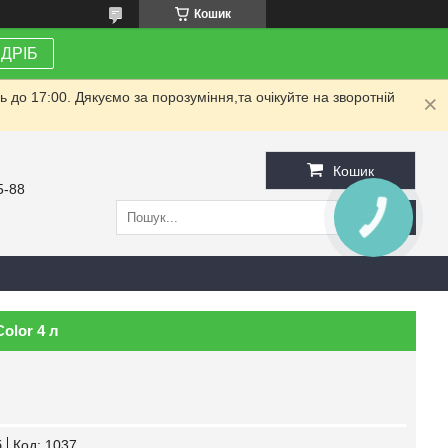
Кошик
ЗДРІБ
до 17:00. Дякуємо за порозуміння,та очікуйте на зворотній
Кошик
5-88
КНОПКА
ЗВ'ЯЗКУ
olor 4 л
б
Код:
1037