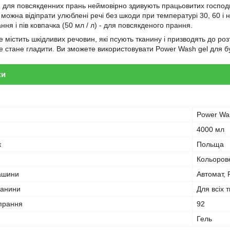
и для повсякденних прань неймовірно здивують працьовитих господин
ожна відіпрати улюблені речі без шкоди при температурі 30, 60 і на
рання і пів ковпачка (50 мл / л) - для повсякденого прання.
 містить шкідливих речовин, які псують тканину і призводять до розт
е стане гладити. Ви зможете використовувати Power Wash gel для б
ки
Power Wa
4000 мл
к
Польща
Кольоров
ашини
Автомат, 
канини
Для всіх 
 прання
92
Гель