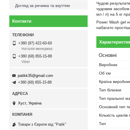
Чудові результат
Догляд за речима та взуттям
чудовим засобом м
мл / л) на 5 кг п
Контакти
Power Wash gel не
набагато простіш
Характеристи
+380 (97) 422-60-60
Наталія менеджер
Основні
+380 (68) 855-15-88
Viber
Виробник
Об`єм
patikk35@gmail.com
Країна виробни
+380 (68) 855-15-88
Тип білизни
Тип пральної м
Хуст, Україна
Основний тип т
Кількість циклів
Тип
Товари з Європи від "Patik"