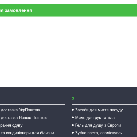
ля замовлення
3
 доставка УкрПоштою
Засоби для миття посуду
 доставка Новою Поштою
Мило для рук та тіла
прання одягу
Гель для душу з Європи
 та кондиціонери для білизни
Зубна паста, ополіскувач