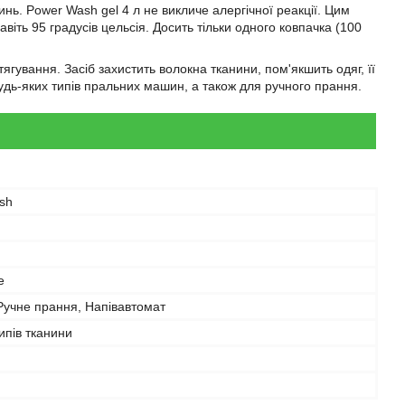
ь. Power Wash gel 4 л не викличе алергічної реакції. Цим
віть 95 градусів цельсія. Досить тільки одного ковпачка (100
ягування. Засіб захистить волокна тканини, пом'якшить одяг, її
удь-яких типів пральних машин, а також для ручного прання.
sh
е
Ручне прання, Напівавтомат
типів тканини