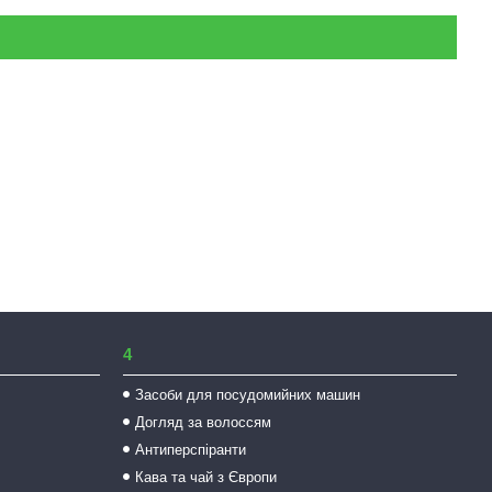
4
Засоби для посудомийних машин
Догляд за волоссям
Антиперспіранти
Кава та чай з Європи