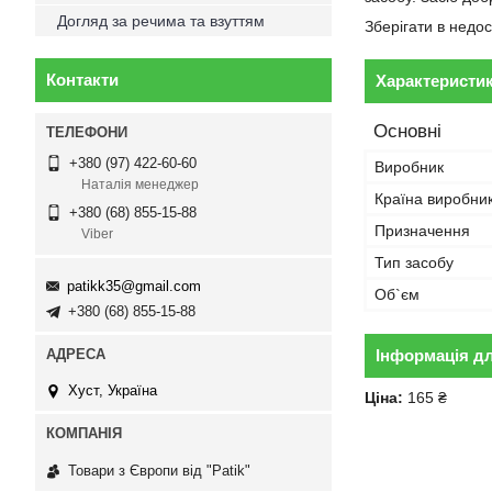
Догляд за речима та взуттям
Зберігати в недос
Контакти
Характеристи
Основні
+380 (97) 422-60-60
Виробник
Наталія менеджер
Країна виробни
+380 (68) 855-15-88
Призначення
Viber
Тип засобу
patikk35@gmail.com
Об`єм
+380 (68) 855-15-88
Інформація д
Хуст, Україна
Ціна:
165 ₴
Товари з Європи від "Patik"