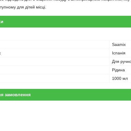
тупному для дітей місці.
ки
Saamix
к
Іспанія
Для ручно
Рідина
1000 мл
ля замовлення