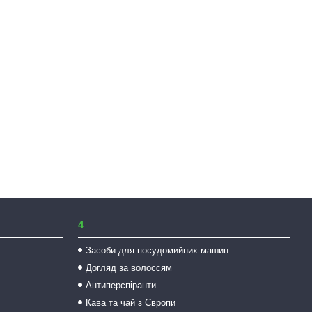
4
Засоби для посудомийних машин
Догляд за волоссям
Антиперспіранти
Кава та чай з Європи