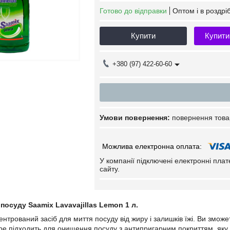
Готово до відправки
Оптом і в роздрі
Купити
Купити
+380 (97) 422-60-60
повернення това
У компанії підключені електронні пла
сайту.
 посуду Saamix Lavavajillas Lemon 1 л.
трований засіб для миття посуду від жиру і залишків їжі. Ви зможет
бре підходить для очищення посуду з антипригарним покриттям, яку