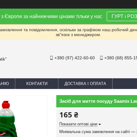
 з Європи за найнижчими цінами тільки у нас
ГУРТ і РО
мовлення та повідомлення, оскільки за графіком наш робочий день 
зв"язок з менеджером.
+380 (97) 422-60-60
+380 (68) 855-1
tik"
АНІЮ
КОНТАКТИ
ДОСТАВКА І ОПЛАТА
Засіб для миття посуду Saamix Lavav
165 ₴
Показати оптові ціни
Мінімальна сума замовлення на сайті — 