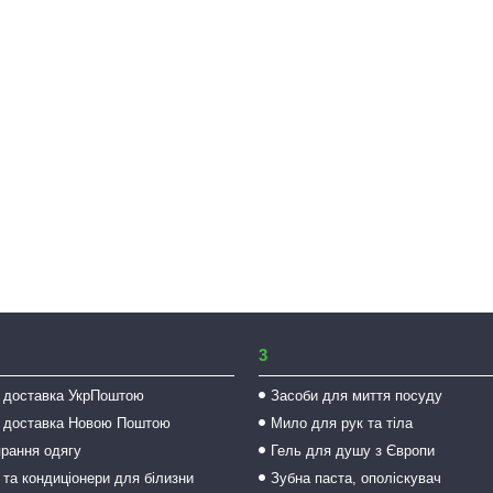
3
 доставка УкрПоштою
Засоби для миття посуду
 доставка Новою Поштою
Мило для рук та тіла
прання одягу
Гель для душу з Європи
 та кондиціонери для білизни
Зубна паста, ополіскувач