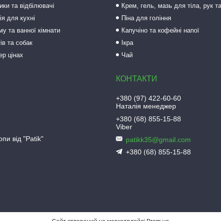
ки та відбілювачі
Крем, гель, мазь для тіла, рук т
ія для кухні
Піна для гоління
му та ванної кімнати
Капучіно та кофейні напої
ів та собак
Ікра
ер цінах
Чай
+380 (97) 422-60-60
Наталія менеджер
+380 (68) 855-15-88
Viber
пи від "Patik"
patikk35@gmail.com
+380 (68) 855-15-88