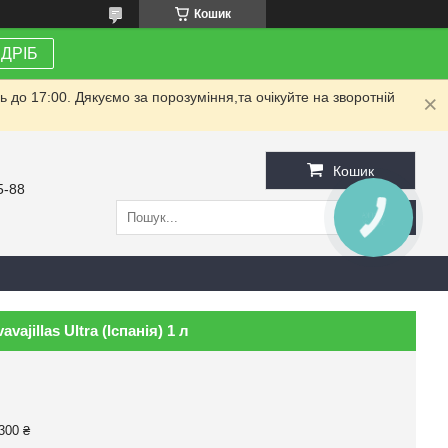
Кошик
ЗДРІБ
до 17:00. Дякуємо за порозуміння,та очікуйте на зворотній
Кошик
5-88
КНОПКА
ЗВ'ЯЗКУ
ajillas Ultra (Іспанія) 1 л
300 ₴