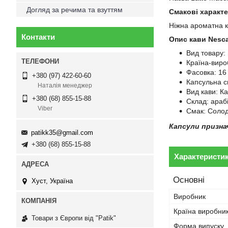
Догляд за речима та взуттям
Смакові характ
Ніжна ароматна 
Контакти
Опис кави Nesca
Вид товару:
Країна-виро
Фасовка: 16 
+380 (97) 422-60-60
Капсульна с
Наталія менеджер
Вид кави: К
+380 (68) 855-15-88
Склад: арабі
Viber
Смак: Солод
Капсули призна
patikk35@gmail.com
+380 (68) 855-15-88
Характеристи
Основні
Хуст, Україна
Виробник
Країна виробни
Товари з Європи від "Patik"
Форма випуску