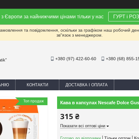
 з Європи за найнижчими цінами тільки у нас
ГУРТ і РО
мовлення та повідомлення, оскільки за графіком наш робочий день 
зв"язок з менеджером.
+380 (97) 422-60-60
+380 (68) 855-1
tik"
АНІЮ
КОНТАКТИ
ДОСТАВКА І ОПЛАТА
Топ продаж
Кава в капсулах Nescafe Dolce Gust
315 ₴
Показати всі оптові ціни
Готово до відправки
Тільки оптом
Ко