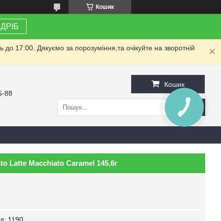
Кошик
ЗДРІБ
до 17:00. Дякуємо за порозуміння,та очікуйте на зворотній
Кошик
5-88
КНОПКА
ЗВ'ЯЗКУ
o Latte Macchiato Caramel 145,6г
д:
1190