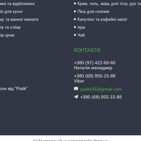
ки та відбілювачі
Крем, гель, мазь для тіла, рук т
ія для кухні
Піна для гоління
му та ванної кімнати
Капучіно та кофейні напої
ів та собак
Ікра
ер цінах
Чай
+380 (97) 422-60-60
Наталія менеджер
+380 (68) 855-15-88
Viber
пи від "Patik"
patikk35@gmail.com
+380 (68) 855-15-88