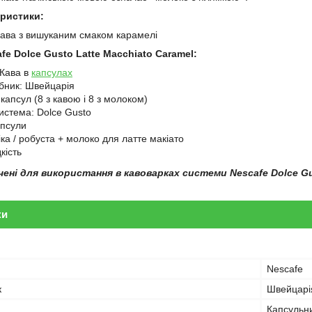
еристики:
кава з вишуканим смаком карамелі
fe Dolce Gusto Latte Macchiato Caramel:
 Кава в
капсулах
бник: Швейцарія
капсул (8 з кавою і 8 з молоком)
истема: Dolce Gusto
апсули
ка / робуста + молоко для латте макіато
кість
чені для використання в кавоварках системи Nescafe Dolce G
ки
Nescafe
к
Швейцарі
Капсульн