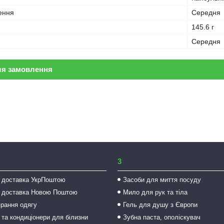
ення
Середня
145.6 г
Середня
ля замовлення
3
 доставка УкрПоштою
Засоби для миття посуду
 доставка Новою Поштою
Мило для рук та тіла
прання одягу
Гель для душу з Європи
 та кондиціонери для білизни
Зубна паста, ополіскувач