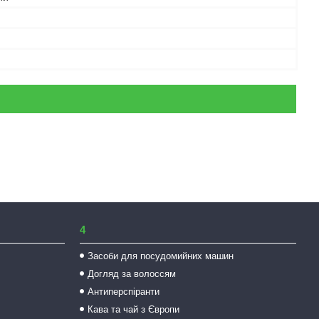
4
Засоби для посудомийних машин
Догляд за волоссям
Антиперспіранти
Кава та чай з Європи