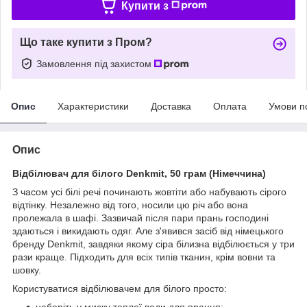
Купити з
Що таке купити з Пром?
Замовлення під захистом
Опис
Характеристики
Доставка
Оплата
Умови п
Опис
Відбілювач для білого Denkmit, 50 грам (Німеччина)
З часом усі білі речі починають жовтіти або набувають сірого
відтінку. Незалежно від того, носили цю річ або вона
пролежала в шафі. Зазвичай після пари прань господині
здаються і викидають одяг. Але з'явився засіб від німецького
бренду Denkmit, завдяки якому сіра білизна відбілюється у три
рази краще. Підходить для всіх типів тканин, крім вовни та
шовку.
Користуватися відбілювачем для білого просто:
наберіть у миску теплої води для прання;