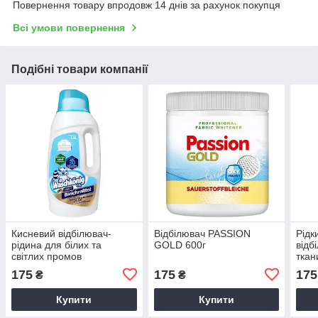
Повернення товару впродовж 14 днів за рахунок покупця
Всі умови повернення
Подібні товари компанії
Кисневий відбілювач-
Відбілювач PASSION
Рідк
рідина для білих та
GOLD 600г
відб
світлих промов
ткан
Waschkonig Bleichmittel
1.5 л
175
175
175
₴
₴
Oxy Kraft 1,5 л
Купити
Купити