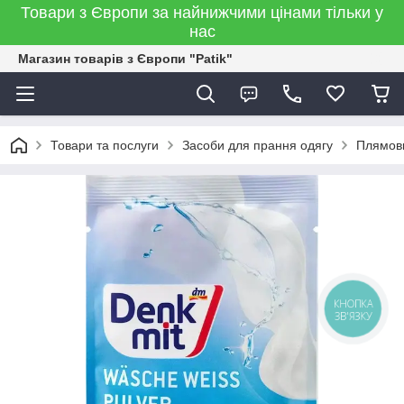
Товари з Європи за найнижчими цінами тільки у
нас
Магазин товарів з Європи "Patik"
Товари та послуги
Засоби для прання одягу
Плямови
КНОПКА
ЗВ'ЯЗКУ