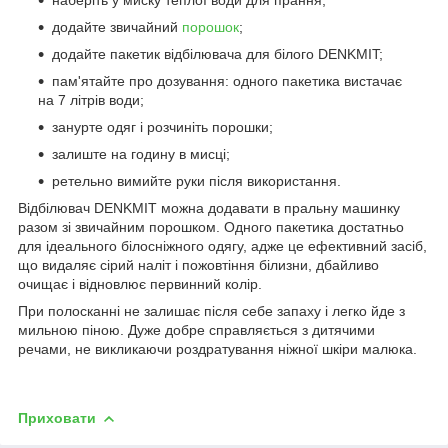
додайте звичайний
порошок
;
додайте пакетик відбілювача для білого DENKMIT;
пам'ятайте про дозування: одного пакетика вистачає
на 7 літрів води;
занурте одяг і розчиніть порошки;
залиште на годину в мисці;
ретельно вимийте руки після використання.
Відбілювач DENKMIT можна додавати в пральну машинку
разом зі звичайним порошком. Одного пакетика достатньо
для ідеального білосніжного одягу, адже це ефективний засіб,
що видаляє сірий наліт і пожовтіння білизни, дбайливо
очищає і відновлює первинний колір.
При полосканні не залишає після себе запаху і легко йде з
мильною піною. Дуже добре справляється з дитячими
речами, не викликаючи роздратування ніжної шкіри малюка.
Приховати