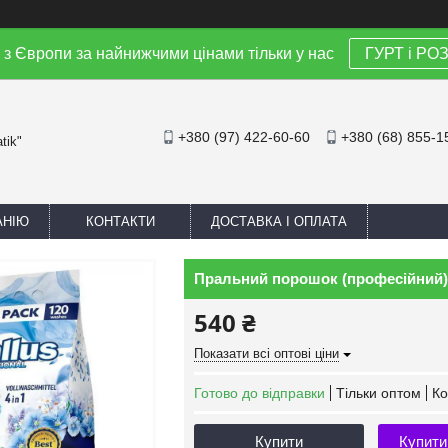
 з Європи за найнижчими цінами тільки у нас
ГУРТ і РО
+380 (97) 422-60-60
+380 (68) 855-1
tik"
АНІЮ
КОНТАКТИ
ДОСТАВКА І ОПЛАТА
Пральний порошок (професійний) ун
540 ₴
Показати всі оптові ціни
Готово до відправки
Тільки оптом
Ко
Купити
Купити