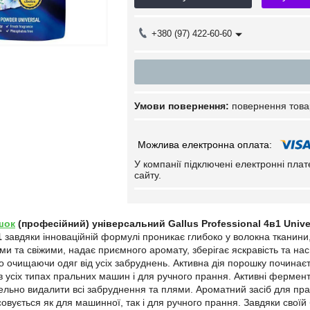
+380 (97) 422-60-60
повернення това
У компанії підключені електронні пла
сайту.
шок
(професійний) універсальний Gallus Professional 4в1 Unives
1
завдяки інноваційній формулі проникає глибоко у волокна тканини,
ми та свіжими, надає приємного аромату, зберігає яскравість та на
о очищаючи одяг від усіх забруднень. Активна дія порошку починає
в усіх типах пральних машин і для ручного прання. Активні фермен
льно видалити всі забруднення та плями. Ароматний засіб для пра
овується як для машинної, так і для ручного прання. Завдяки своїй