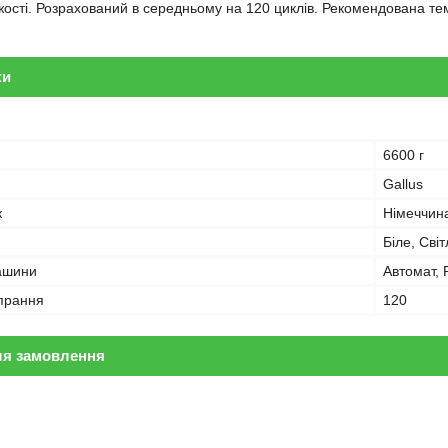
жості. Розрахований в середньому на 120 циклів. Рекомендована темп
ки
6600 г
Gallus
к
Німеччин
Біле, Сві
ашини
Автомат, 
 прання
120
ля замовлення