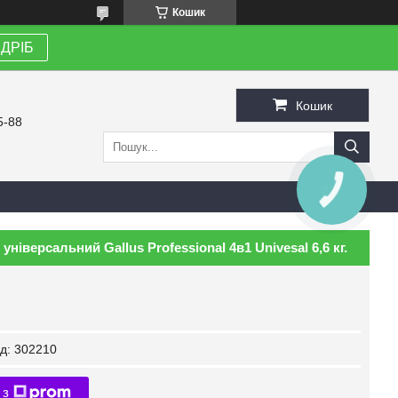
Кошик
ЗДРІБ
Кошик
5-88
КНОПКА
ЗВ'ЯЗКУ
іверсальний Gallus Professional 4в1 Univesal 6,6 кг.
д:
302210
 з