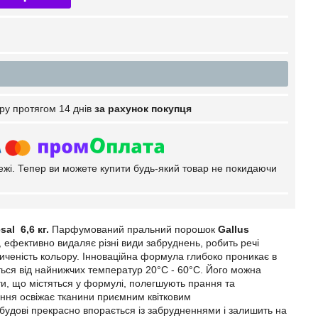
ру протягом 14 днів
за рахунок покупця
тежі. Тепер ви можете купити будь-який товар не покидаючи
al 6,6 кг.
Парфумований пральний порошок
Gallus
 ефективно видаляє різні види забруднень, робить речі
сиченість кольору. Інноваційна формула глибоко проникає в
ться від найнижчих температур 20°C - 60°C. Його можна
ти, що містяться у формулі, полегшують прання та
ння освіжає тканини приємним квітковим
 будові прекрасно впорається із забрудненнями і залишить на