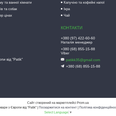
му та ванної кімнати
Капучіно та кофейні напої
ів та собак
Ікра
ер цінах
Чай
+380 (97) 422-60-60
Наталія менеджер
+380 (68) 855-15-88
Viber
пи від "Patik"
patikk35@gmail.com
+380 (68) 855-15-88
Сайт створений на маркетплейсі
Prom.ua
Товари з Європи від "Patik" |
Поскаржитися на контент
|
Політика конфіденційнос
Select Language
▼