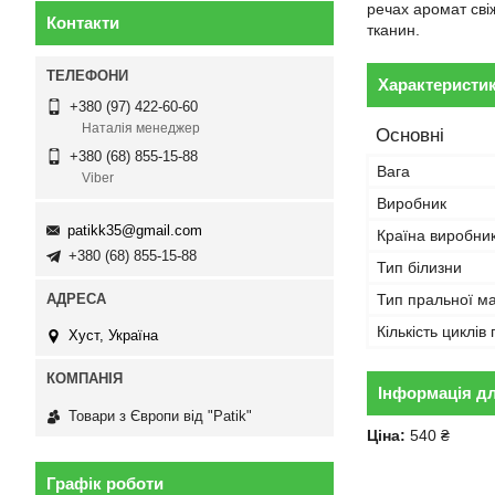
речах аромат сві
Контакти
тканин.
Характеристи
+380 (97) 422-60-60
Наталія менеджер
Основні
+380 (68) 855-15-88
Вага
Viber
Виробник
patikk35@gmail.com
Країна виробни
+380 (68) 855-15-88
Тип білизни
Тип пральної м
Кількість циклів
Хуст, Україна
Інформація д
Товари з Європи від "Patik"
Ціна:
540 ₴
Графік роботи