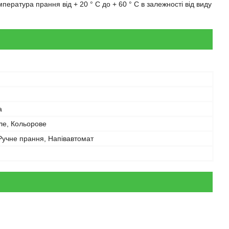
ература прання від + 20 ° С до + 60 ° С в залежності від виду
а
тле, Кольорове
Ручне прання, Напівавтомат