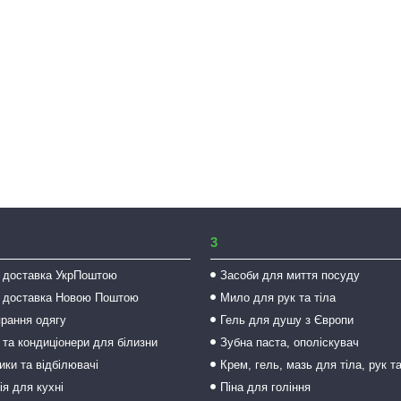
3
 доставка УкрПоштою
Засоби для миття посуду
 доставка Новою Поштою
Мило для рук та тіла
прання одягу
Гель для душу з Європи
 та кондиціонери для білизни
Зубна паста, ополіскувач
ки та відбілювачі
Крем, гель, мазь для тіла, рук т
ія для кухні
Піна для гоління