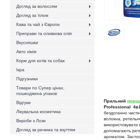
Догляд за волоссям
Догляд за тілом
Кава та чай з Європи
Приправи та оливкова олія
Вкусняшки
Авто хімія
Корм для котів та собак
Ікра
Підгузники
Товари по Супер цінах,
пошкоджена упаков
Пральний
поро
Відгуки
Professional 4в
Лікувальна косметика
бездоганно чисти
волокна, ретельн
Вироби з Лози
використовувати 
Догляд за речима та взуттям
допомагають рете
ароматом. Застос