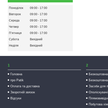
Понеділок
09:00
17:00
Вівторок
09:00
17:00
Середа
09:00
17:00
Четвер
09:00
17:00
Пʼятниця
09:00
17:00
Субота
Вихідний
Неділя
Вихідний
1
2
Головна
Безкоштовна
про Patik
Безкоштовна
Оплата та доставка
Засоби для 
Зворотній звязок
Ополіскувачі
Відгуки
Плямовивідни
Побутова хім