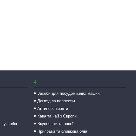
4
Засоби для посудомийних машин
Догляд за волоссям
Антиперспіранти
Кава та чай з Європи
а суглобів
Вкусняшки та напої
Приправи та оливкова олія