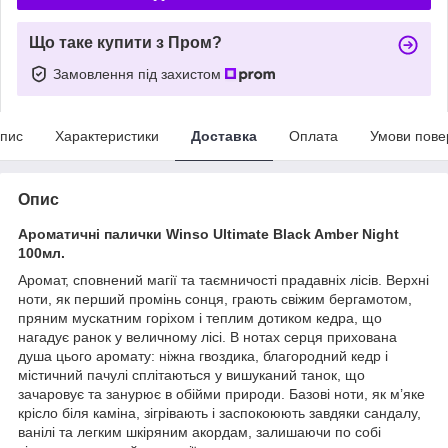
Що таке купити з Пром?
Замовлення під захистом
пис
Характеристики
Доставка
Оплата
Умови пове
Опис
Ароматичні палички Winso Ultimate Black Amber Night
100мл.
Аромат, сповнений магії та таємничості прадавніх лісів. Верхні
ноти, як перший промінь сонця, грають свіжим бергамотом,
пряним мускатним горіхом і теплим дотиком кедра, що
нагадує ранок у величному лісі. В нотах серця прихована
душа цього аромату: ніжна гвоздика, благородний кедр і
містичний пачулі сплітаються у вишуканий танок, що
зачаровує та занурює в обійми природи. Базові ноти, як м’яке
крісло біля каміна, зігрівають і заспокоюють завдяки сандалу,
ванілі та легким шкіряним акордам, залишаючи по собі