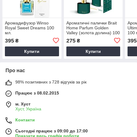
Аромадифузор Winso
Ароматичні палички Brait
Аро
Royal Sweet Dreams 100
Home Parfum Golden
Ulti
мл.
Valley (золота долина) 100
100 
мл
395
275
395
₴
₴
Купити
Купити
Про нас
98% позитивних з 728 відгуків за рік
Працює з 08.02.2015
м. Хуст
Хуст, Україна
Контакти
Сьогодні працює з 09:00 до 17:00
Показати весь графік роботи