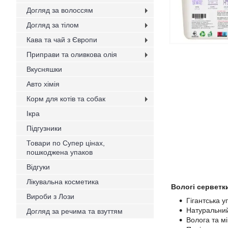
Догляд за волоссям
Догляд за тілом
Кава та чай з Європи
Приправи та оливкова олія
Вкусняшки
Авто хімія
Корм для котів та собак
Ікра
Підгузники
Товари по Супер цінах,
пошкоджена упаков
Відгуки
Лікувальна косметика
Вологі серветк
Вироби з Лози
Гігантська 
Натуральний
Догляд за речима та взуттям
Волога та м