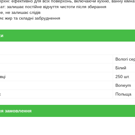
ерхні: ефективно для всіх поверхонь, включаючи кухню, ванну кімнат
ат: залишає постійне відчуття чистоти після збирання
е, не залишає слідів
яє жир та складні забруднення
ки
Вологі се
Білий
вці
250 шт.
Boneym
к
Польща
ля замовлення