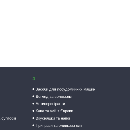
4
Засоби для посудомийних машин
Догляд за волоссям
Антиперспіранти
Кава та чай з Європи
а суглобів
Вкусняшки та напої
Приправи та оливкова олія