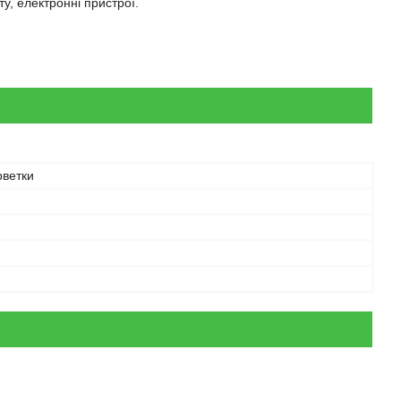
у, електронні пристрої.
рветки