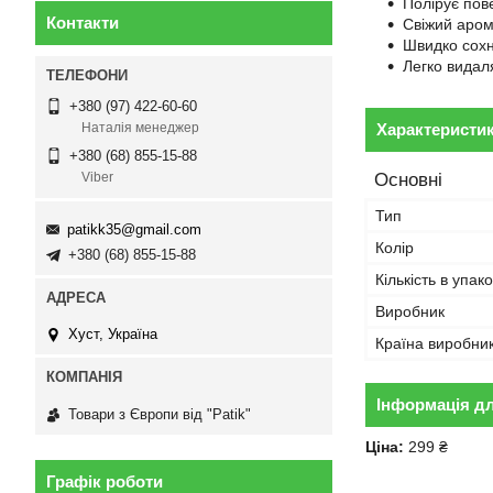
Полірує пов
Контакти
Свіжий аром
Швидко сохн
Легко видал
+380 (97) 422-60-60
Характеристи
Наталія менеджер
+380 (68) 855-15-88
Основні
Viber
Тип
patikk35@gmail.com
Колір
+380 (68) 855-15-88
Кількість в упако
Виробник
Хуст, Україна
Країна виробни
Інформація д
Товари з Європи від "Patik"
Ціна:
299 ₴
Графік роботи