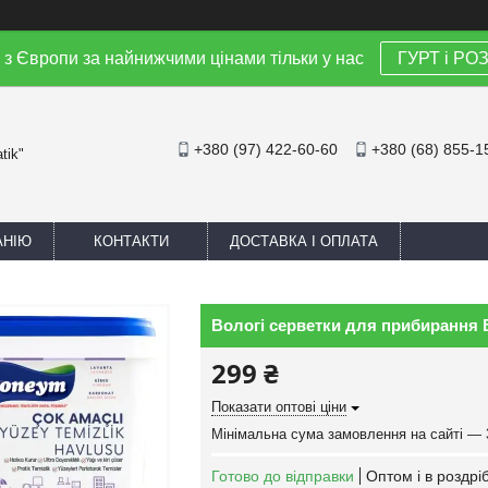
 з Європи за найнижчими цінами тільки у нас
ГУРТ і РО
+380 (97) 422-60-60
+380 (68) 855-1
tik"
АНІЮ
КОНТАКТИ
ДОСТАВКА І ОПЛАТА
Вологі серветки для прибирання 
299 ₴
Показати оптові ціни
Мінімальна сума замовлення на сайті — 
Готово до відправки
Оптом і в роздрі