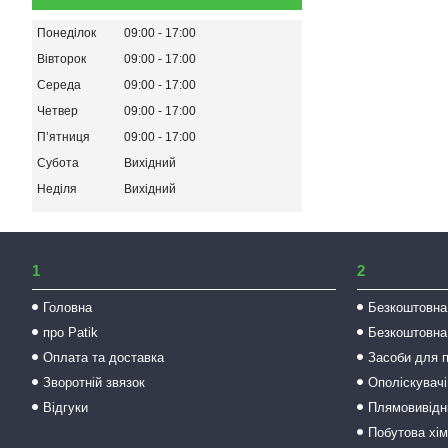
Понеділок
09:00
17:00
Вівторок
09:00
17:00
Середа
09:00
17:00
Четвер
09:00
17:00
Пʼятниця
09:00
17:00
Субота
Вихідний
Неділя
Вихідний
1
2
Головна
Безкоштовна
про Patik
Безкоштовна
Оплата та доставка
Засоби для 
Зворотній звязок
Ополіскувачі
Відгуки
Плямовивідни
Побутова хім