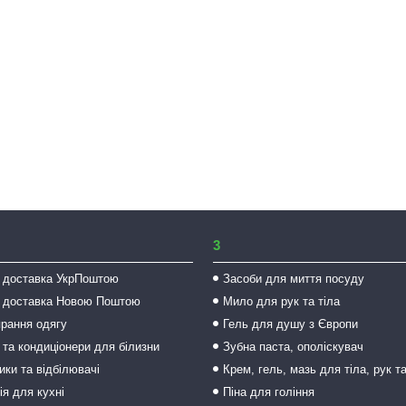
3
 доставка УкрПоштою
Засоби для миття посуду
 доставка Новою Поштою
Мило для рук та тіла
прання одягу
Гель для душу з Європи
 та кондиціонери для білизни
Зубна паста, ополіскувач
ки та відбілювачі
Крем, гель, мазь для тіла, рук т
ія для кухні
Піна для гоління