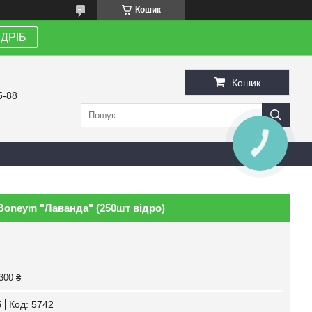
Кошик
ЗДРІБ
Кошик
5-88
КНОПКА
ЗВ'ЯЗКУ
Boneym "Лаванда" (250шт відро)
300 ₴
б
Код:
5742