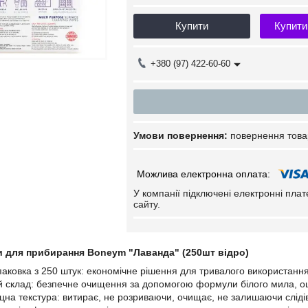
Купити
Купити
+380 (97) 422-60-60
повернення това
У компанії підключені електронні пла
сайту.
и для прибирання Boneym "Лаванда" (250шт відро)
упаковка з 250 штук: економічне рішення для тривалого використанн
 склад: безпечне очищення за допомогою формули білого мила, оц
іцна текстура: витирає, не розриваючи, очищає, не залишаючи сліді