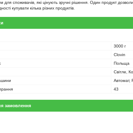
м для споживачів, які цінують зручні рішення. Один продукт дозвол
ності купувати кілька різних продуктів.
ки
3000 г
Clovin
к
Польща
Світле, К
ашини
Автомат, 
 прання
43
ля замовлення