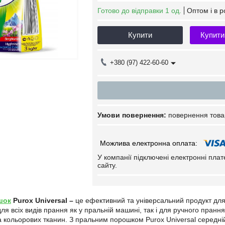
Готово до відправки 1 од.
Оптом і в р
Купити
Купити
+380 (97) 422-60-60
повернення това
У компанії підключені електронні пла
сайту.
шок
Purox Universal –
це ефективний та універсальний продукт для 
я всіх видів прання як у пральній машині, так і для ручного прання
та кольорових тканин. З пральним порошком Purox Universal середні