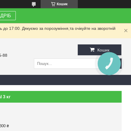
Кошик
ЗДРІБ
до 17:00. Дякуємо за порозуміння,та очікуйте на зворотній
Кошик
5-88
КНОПКА
ЗВ'ЯЗКУ
 3 кг
300 ₴