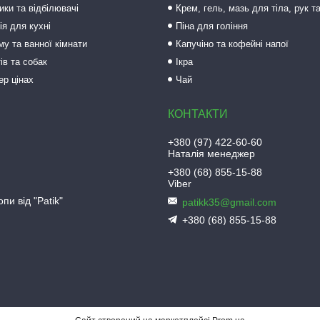
ки та відбілювачі
Крем, гель, мазь для тіла, рук т
ія для кухні
Піна для гоління
му та ванної кімнати
Капучіно та кофейні напої
ів та собак
Ікра
ер цінах
Чай
+380 (97) 422-60-60
Наталія менеджер
+380 (68) 855-15-88
Viber
пи від "Patik"
patikk35@gmail.com
+380 (68) 855-15-88