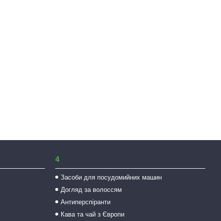
4
Засоби для посудомийних машин
Догляд за волоссям
Антиперспіранти
Кава та чай з Європи