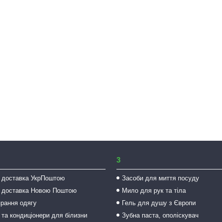
3
 доставка УкрПоштою
Засоби для миття посуду
 доставка Новою Поштою
Мило для рук та тіла
прання одягу
Гель для душу з Європи
 та кондиціонери для білизни
Зубна паста, ополіскувач