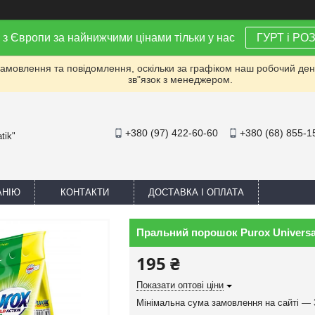
 з Європи за найнижчими цінами тільки у нас
ГУРТ і РО
мовлення та повідомлення, оскільки за графіком наш робочий день 
зв"язок з менеджером.
+380 (97) 422-60-60
+380 (68) 855-1
tik"
АНІЮ
КОНТАКТИ
ДОСТАВКА І ОПЛАТА
Пральний порошок Purox Universal
195 ₴
Показати оптові ціни
Мінімальна сума замовлення на сайті — 