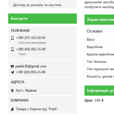
ідеальним засобо
Догляд за речима та взуттям
позбутися необхід
Контакти
Характеристи
Основні
+380 (97) 422-60-60
Вага
Наталія менеджер
Виробник
+380 (68) 855-15-88
Країна виробни
Viber
Тип білизни
patikk35@gmail.com
Тип пральної м
+380 (68) 855-15-88
Кількість циклів
Інформація д
Хуст, Україна
Ціна:
195 ₴
Товари з Європи від "Patik"