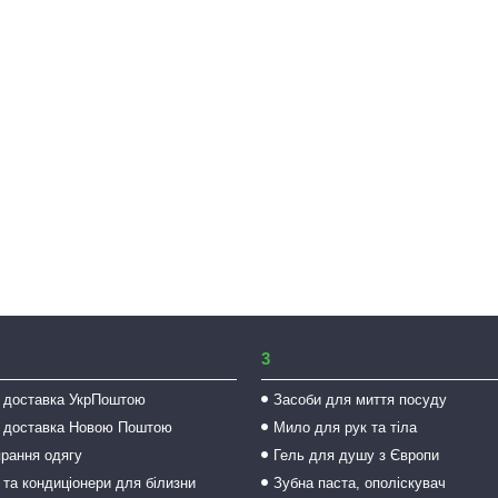
3
 доставка УкрПоштою
Засоби для миття посуду
 доставка Новою Поштою
Мило для рук та тіла
прання одягу
Гель для душу з Європи
 та кондиціонери для білизни
Зубна паста, ополіскувач