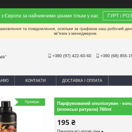
 з Європи за найнижчими цінами тільки у нас
ГУРТ і РО
мовлення та повідомлення, оскільки за графіком наш робочий день 
зв"язок з менеджером.
+380 (97) 422-60-60
+380 (68) 855-1
tik"
АНІЮ
КОНТАКТИ
ДОСТАВКА І ОПЛАТА
Преміум
Парфумований ополіскувач - концен
(японські ритуали) 760ml
195 ₴
Показати всі оптові ціни