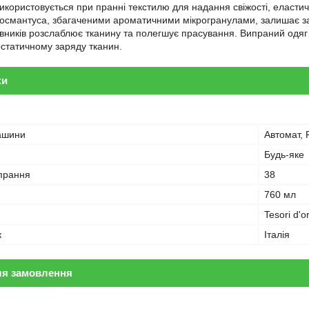
користовується при пранні текстилю для надання свіжості, еластичн
а османтуса, збагаченими ароматичними мікрогранулaми, залишає за
ників розслаблює тканину та полегшує прасування. Випраний одяг 
остатичному заряду тканин.
ки
ашини
Автомат, 
Будь-яке
 прання
38
760 мл
Tesori d'o
к
Італія
ля замовлення