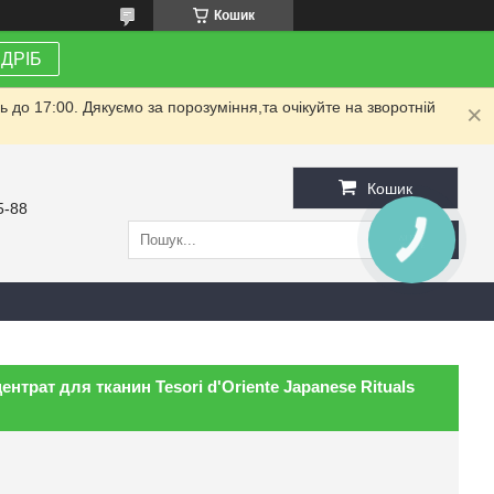
Кошик
ЗДРІБ
до 17:00. Дякуємо за порозуміння,та очікуйте на зворотній
Кошик
5-88
КНОПКА
ЗВ'ЯЗКУ
трат для тканин Tesori d'Oriente Japanese Rituals