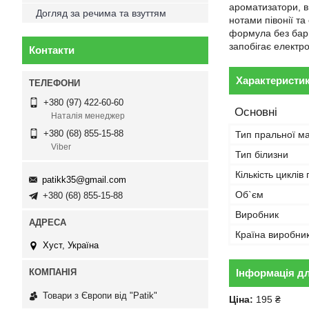
ароматизатори, ви
Догляд за речима та взуттям
нотами півонії т
формула без барв
запобігає електр
Контакти
Характеристи
+380 (97) 422-60-60
Основні
Наталія менеджер
+380 (68) 855-15-88
Тип пральної м
Viber
Тип білизни
Кількість циклів
patikk35@gmail.com
Об`єм
+380 (68) 855-15-88
Виробник
Країна виробни
Хуст, Україна
Інформація д
Товари з Європи від "Patik"
Ціна:
195 ₴