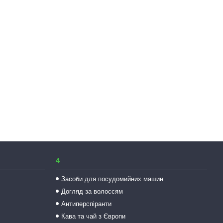
4
Засоби для посудомийних машин
Догляд за волоссям
Антиперспіранти
Кава та чай з Європи