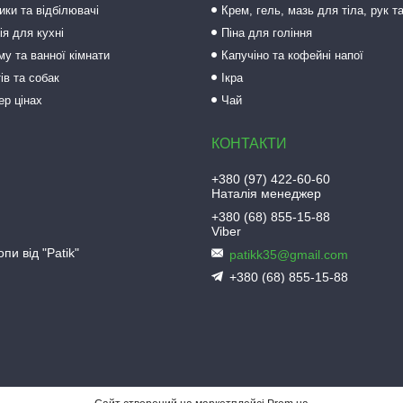
ки та відбілювачі
Крем, гель, мазь для тіла, рук т
ія для кухні
Піна для гоління
му та ванної кімнати
Капучіно та кофейні напої
ів та собак
Ікра
ер цінах
Чай
+380 (97) 422-60-60
Наталія менеджер
+380 (68) 855-15-88
Viber
пи від "Patik"
patikk35@gmail.com
+380 (68) 855-15-88