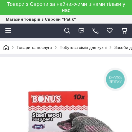
Товари з Європи за найнижчими цінами тільки у
нас
Магазин товарів з Європи "Patik"
Товари та послуги
Побутова хімія для кухні
Засоби д
КНОПКА
ЗВ'ЯЗКУ