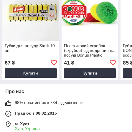
Губки для посуду Stark 10
Пластиковий скребок
Губк
шт
(скрубер) від подряпин на
BONU
посуді Bonus Plastic
scou
Scourer 1 упак / 3 шт
67
41
85
₴
₴
Купити
Купити
Про нас
98% позитивних з 734 відгуків за рік
Працює з 08.02.2015
м. Хуст
Хуст, Україна