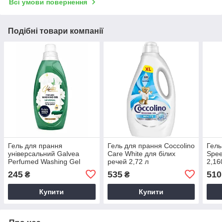
Всі умови повернення
Подібні товари компанії
Гель для прання
Гель для прання Coccolino
Гель
універсальний Galvea
Care White для білих
Spee
Perfumed Washing Gel
речей 2,72 л
2,16
Universal, 1 л (38 прань)
245
535
510
₴
₴
Купити
Купити