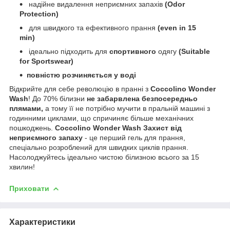
надійне видалення неприємних запахів
(Odor
Protection)
для швидкого та ефективного прання
(even in 15
min)
ідеально підходить для
спортивного
одягу
(Suitable
for Sportswear)
повністю розчиняється у воді
Відкрийте для себе революцію в пранні з
Coccolino Wonder
Wash
! До 70% білизни
не забарвлена безпосередньо
плямами,
а тому її не потрібно мучити в пральній машині з
годинними циклами, що спричиняє більше механічних
пошкоджень.
Coccolino Wonder Wash Захист від
неприємного запаху
- це перший гель для прання,
спеціально розроблений для швидких циклів прання.
Насолоджуйтесь ідеально чистою білизною всього за 15
хвилин!
Приховати
Характеристики