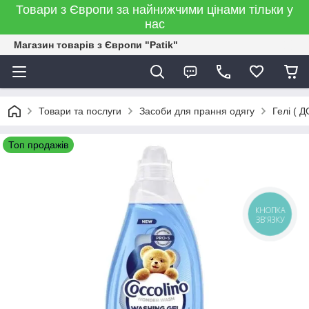
Товари з Європи за найнижчими цінами тільки у
нас
Магазин товарів з Європи "Patik"
Товари та послуги
Засоби для прання одягу
Гелі (
Топ продажів
КНОПКА
ЗВ'ЯЗКУ