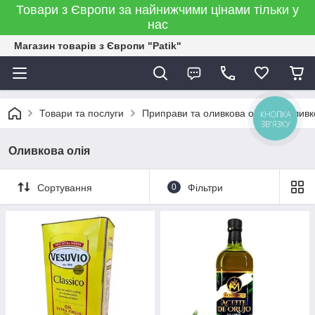
Товари з Європи за найнижчими цінами тільки у
нас
Магазин товарів з Європи "Patik"
Товари та послуги
Приправи та оливкова олія
Оливк
КНОПКА
ЗВ'ЯЗКУ
Оливкова олія
Сортування
0
Фільтри